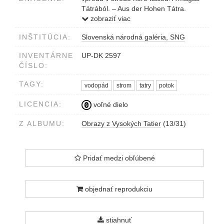
Tátrából. – Aus der Hohen Tátra.
vpredu pod fotografiou tlačou: Minden
zobraziť viac
utánzás tilos. Divald Károly, Eperjes.
INŠTITÚCIA:
Slovenská národná galéria, SNG
Vervielfältigung vorbehalten.
vpredu v strede dolu tlačou:
INVENTÁRNE
UP-DK 2597
Kis=Tarpataki felső=vizesés. Klein
ČÍSLO:
Kolbacher oberer Wasserfall. 1887.
vpredu v strede dolu pečiatkou:
TAGY:
vodopád
strom
tatry
potok
Bibliothèque Harmant
vpredu v pravom dolnom rohu
LICENCIA:
voľné dielo
ceruzkou: 12
Z ALBUMU:
Obrazy z Vysokých Tatier
(13/31)
Pridať medzi obľúbené
objednať reprodukciu
stiahnuť