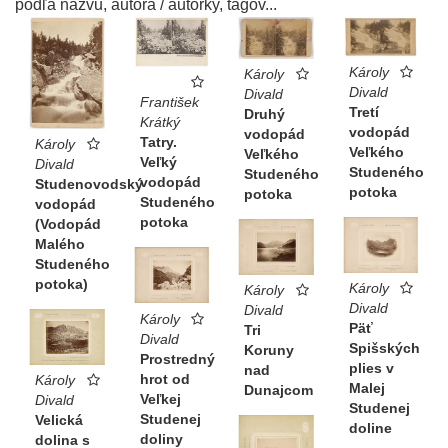
podľa názvu, autora / autorky, tagov...
Károly
Károly
Divald
Divald
František
Tretí
Druhý
Krátký
vodopád
vodopád
Tatry.
Károly
Veľkého
Veľkého
Veľký
Divald
Studeného
Studeného
vodopád
Studenovodský
potoka
potoka
Studeného
vodopád
potoka
(Vodopád
Malého
Studeného
potoka)
Károly
Károly
Divald
Divald
Károly
Päť
Tri
Divald
Spišských
Koruny
Prostredný
plies v
nad
hrot od
Károly
Malej
Dunajcom
Veľkej
Divald
Studenej
Studenej
Velická
doline
doliny
dolina s