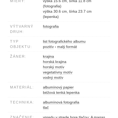
MIERY:
výška 15.6 cm, šírka 11.8 cm
(fotografia)
výška 30.6 cm, šírka 23.7 cm
(lepenka)
VÝTVARNÝ
fotografia
DRUH:
TYP
list fotografického albumu
OBJEKTU:
pozitív
›
malý formát
ŽÁNER:
krajina
horská krajina
horský motív
vegetatívny motív
vodný motív
MATERIÁL:
albumínový papier
béžová tenká lepenka
TECHNIKA:
albumínová fotografia
tlač
ZNAČENIE:
vpredu v strede hore tlačou: A magas