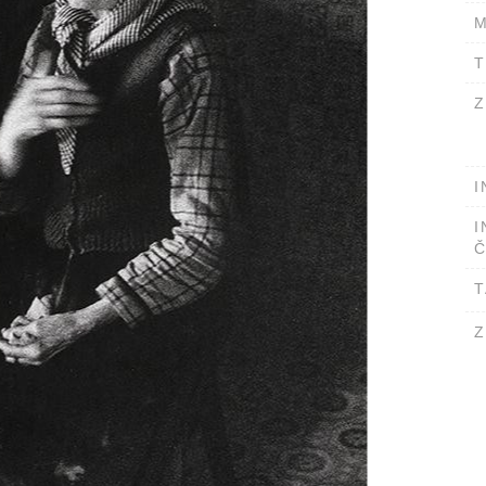
M
T
Z
I
I
Č
T
Z