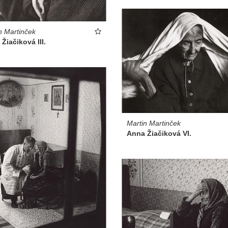
n Martinček
Žiačiková III.
Martin Martinček
Anna Žiačiková VI.