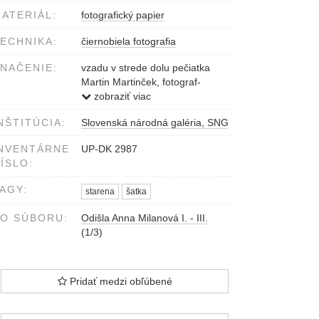
ATERIÁL:
fotografický papier
ECHNIKA:
čiernobiela fotografia
NAČENIE:
vzadu v strede dolu pečiatka
Martin Martinček, fotograf-
výtvarník, Liptovský Mikuláš,
zobraziť viac
Czechoslovakia
NŠTITÚCIA:
Slovenská národná galéria, SNG
NVENTÁRNE
UP-DK 2987
ÍSLO:
AGY:
starena
šatka
O SÚBORU:
Odišla Anna Milanová I. - III.
(1/3)
Pridať medzi obľúbené