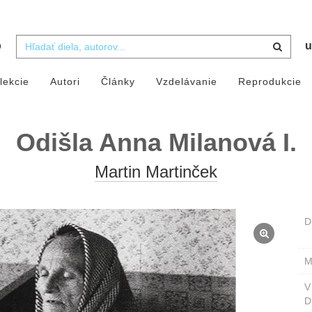
b
u
lekcie
Autori
Články
Vzdelávanie
Reprodukcie
Odišla Anna Milanová I.
Martin Martinček
D
M
D