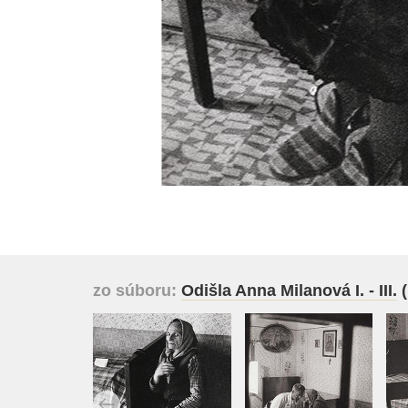
zo súboru:
Odišla Anna Milanová I. - III.
(