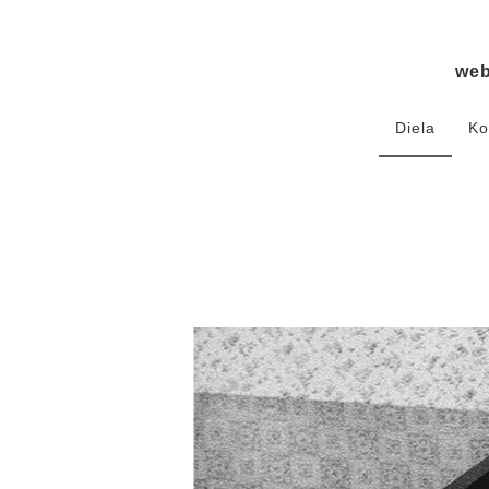
we
Diela
Ko