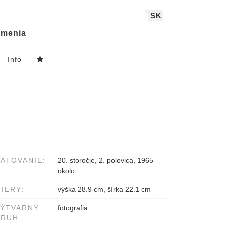
SK
menia
Info
ATOVANIE:
20. storočie, 2. polovica, 1965
okolo
IERY:
výška 28.9 cm, šírka 22.1 cm
VÝTVARNÝ
fotografia
RUH: