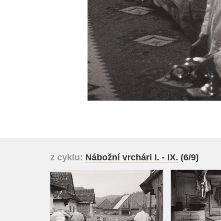
z cyklu:
Nábožní vrchári I. - IX.
(6/9)