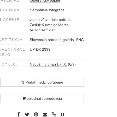
ATERIÁL:
fotografický papier
ECHNIKA:
čiernobiela fotografia
NAČENIE:
vzadu vľavo dole pečiatka
Zaslúžilý umelec Martin
Martinček, fotograf-výtvarník,
zobraziť viac
Liptovský Mikuláš
NŠTITÚCIA:
Slovenská národná galéria, SNG
NVENTÁRNE
UP-DK 2999
ÍSLO:
 CYKLU:
Nábožní vrchári I. - IX.
(6/9)
Pridať medzi obľúbené
objednať reprodukciu