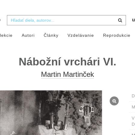
b
u
lekcie
Autori
Články
Vzdelávanie
Reprodukcie
Nábožní vrchári VI.
Martin Martinček
D
M
D