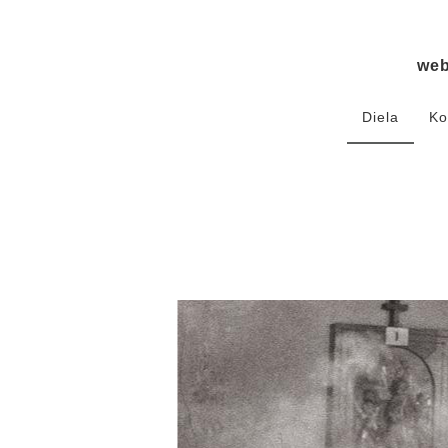
we
Diela
Ko