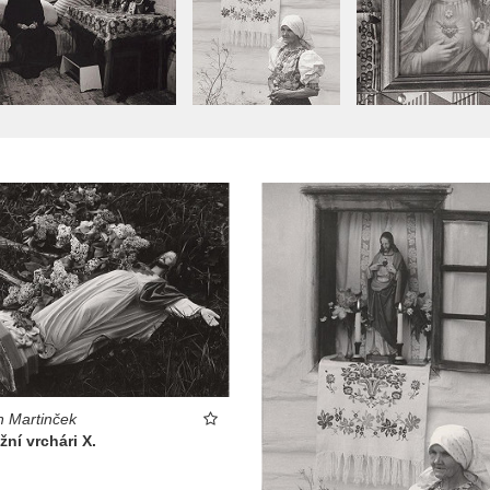
n Martinček
ní vrchári X.