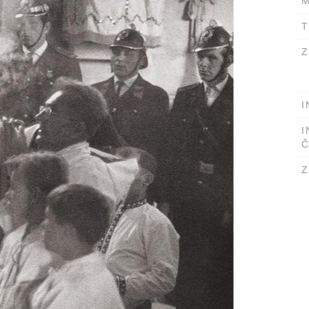
M
T
Z
I
I
Č
Z