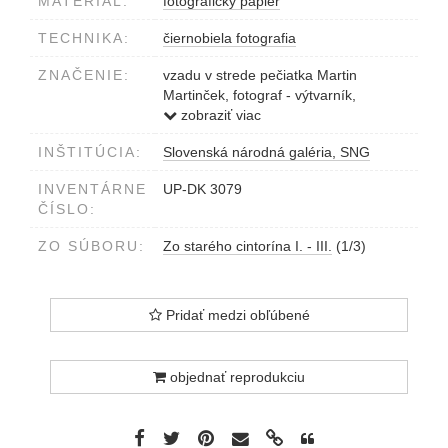
MATERIÁL:
fotografický papier
TECHNIKA:
čiernobiela fotografia
ZNAČENIE:
vzadu v strede pečiatka Martin
Martinček, fotograf - výtvarník,
Liptovský Mikuláš
zobraziť viac
vzadu vľavo dole ceruzkou Zo starého
INŠTITÚCIA:
Slovenská národná galéria, SNG
cintorína I.
INVENTÁRNE
UP-DK 3079
ČÍSLO:
ZO SÚBORU:
Zo starého cintorína I. - III.
(1/3)
Pridať medzi obľúbené
objednať reprodukciu