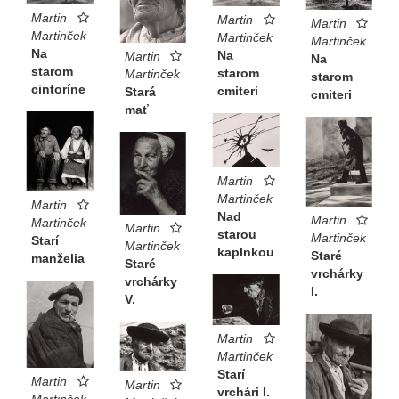
Martin
Martin
Martin
Martinček
Martinček
Martinček
Na
Na
Martin
Na
starom
starom
Martinček
starom
cintoríne
cmiteri
Stará
cmiteri
mať
Martin
Martinček
Martin
Nad
Martin
Martinček
Martin
starou
Martinček
Starí
Martinček
kaplnkou
Staré
manželia
Staré
vrchárky
vrchárky
I.
V.
Martin
Martinček
Starí
Martin
Martin
vrchári I.