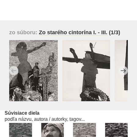
zo súboru:
Zo starého cintorína I. - III.
(1/3)
Súvisiace diela
podľa názvu, autora / autorky, tagov...