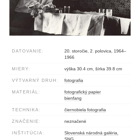
DATOVANIE:
20. storočie, 2. polovica, 1964–
1966
MIERY:
výška 30.4 cm, šírka 39.8 cm
VÝTVARNÝ DRUH:
fotografia
MATERIÁL:
fotografický papier
bienfang
TECHNIKA:
čiernobiela fotografia
ZNAČENIE:
neznačené
INŠTITÚCIA:
Slovenská národná galéria,
SNG