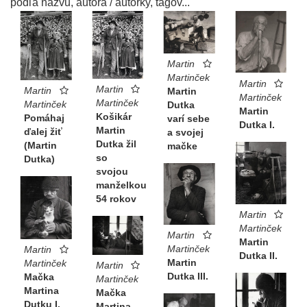
podľa názvu, autora / autorky, tagov...
Martin
Martinček
Martin
Martin
Martin
Martin
Martinček
Martinček
Martinček
Dutka
Martin
Košikár
Pomáhaj
varí sebe
Dutka I.
Martin
ďalej žiť
a svojej
Dutka žil
(Martin
mačke
so
Dutka)
svojou
manželkou
54 rokov
Martin
Martinček
Martin
Martin
Martinček
Martin
Dutka II.
Martin
Martinček
Martin
Dutka III.
Mačka
Martinček
Martina
Mačka
Dutku I.
Martina