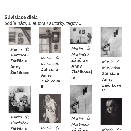
Súvisiace diela
podľa názvu, autora / autorky, tagov...
Martin
Martin
Martinček
Martinček
Martin
Zátišia u
Zátišia u
Martin
Martinček
Anny
Anny
Martinček
Zátišia u
Žiačikovej
Žiačikovej
Zátišia u
Anny
IV.
II.
Anny
Žiačikovej
Žiačikovej
III.
V.
Martin
Martin
Martinček
Martinček
Martin
Zátišia u
Martin
Zátišia u