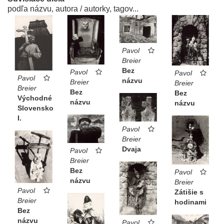
podľa názvu, autora / autorky, tagov...
Pavol
Breier
Bez
Pavol
Pavol
Pavol
názvu
Breier
Breier
Breier
Bez
Bez
Východné
názvu
názvu
Slovensko
I.
Pavol
Breier
Dvaja
Pavol
Breier
Bez
Pavol
názvu
Breier
Pavol
Zátišie s
Breier
hodinami
Bez
názvu
Pavol