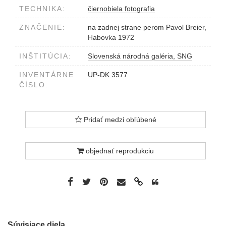
TECHNIKA:
čiernobiela fotografia
ZNAČENIE:
na zadnej strane perom Pavol Breier,
Habovka 1972
INŠTITÚCIA:
Slovenská národná galéria, SNG
INVENTÁRNE
UP-DK 3577
ČÍSLO:
Pridať medzi obľúbené
objednať reprodukciu
Súvisiace diela