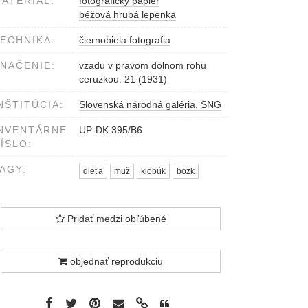
ATERIÁL:
fotografický papier
béžová hrubá lepenka
ECHNIKA:
čiernobiela fotografia
NAČENIE:
vzadu v pravom dolnom rohu
ceruzkou: 21 (1931)
NŠTITÚCIA:
Slovenská národná galéria, SNG
NVENTÁRNE
UP-DK 395/B6
ÍSLO:
AGY:
dieťa
muž
klobúk
bozk
Pridať medzi obľúbené
objednať reprodukciu