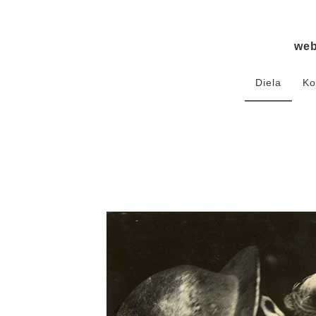
we
Diela
Ko