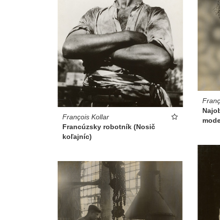
Franç
Najo
François Kollar
mode
Francúzsky robotník (Nosič
koľajníc)