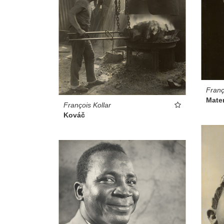
Franç
Mater
François Kollar
Kováč