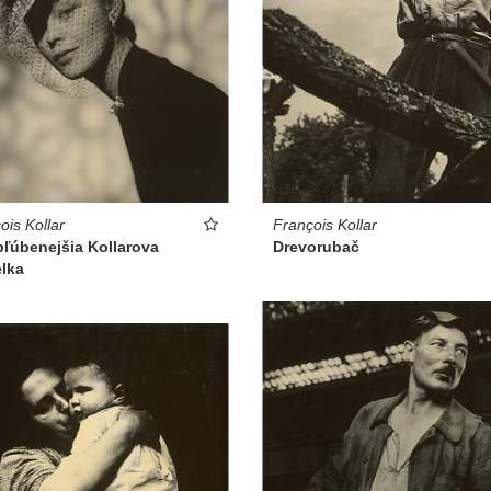
François Kollar
ois Kollar
Drevorubač
bľúbenejšia Kollarova
lka