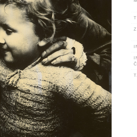
M
T
Z
I
I
Č
T