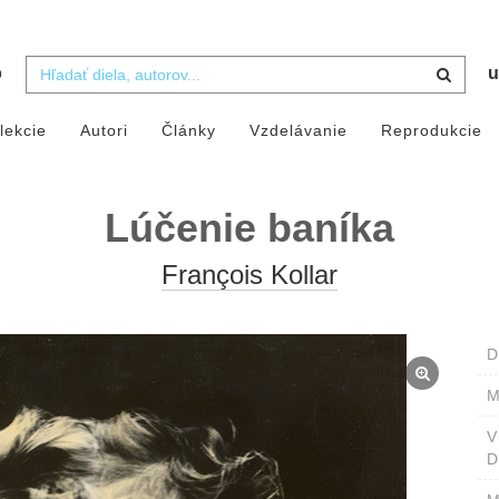
b
u
lekcie
Autori
Články
Vzdelávanie
Reprodukcie
Lúčenie baníka
François Kollar
D
M
D