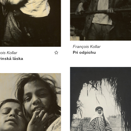
François Kollar
Pri odpichu
ois Kollar
inská láska