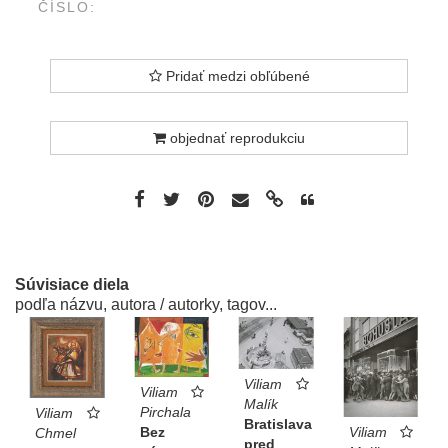
ČÍSLO:
Pridať medzi obľúbené
objednať reprodukciu
Súvisiace diela
podľa názvu, autora / autorky, tagov...
Viliam
Viliam
Malík
Pirchala
Viliam
Bratislava
Bez
Viliam
Chmel
pred