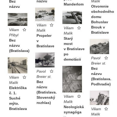
názvu
Malík
Bez
Manderlom
Otvorenie
názvu
obchodného
domu
Bohuslav
Viliam
Brouk v
Viliam
Viliam
Malík
Bratislave
Malík
Přibyl
Propeler
Starý
Bez
v
most
názvu
Bratislave
v Bratislave
(Bratislava)
po
Pavol
demolácii
Breier st.
Bez
Pavol
názvu
Breier st.
Viliam
(Bratislava.
Bez
Malík
Podhradie)
názvu
Električka
(Bratislava.
č. 1.
Viliam
Slovenský
Suché
Malík
rozhlas)
mýto.
Neologická
Bratislava
Viliam
synagóga
Malík