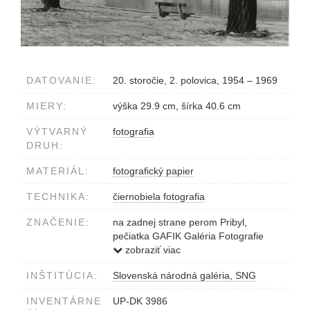
DATOVANIE:
20. storočie, 2. polovica, 1954 – 1969
MIERY:
výška 29.9 cm, šírka 40.6 cm
VÝTVARNÝ
fotografia
DRUH:
MATERIÁL:
fotografický papier
TECHNIKA:
čiernobiela fotografia
ZNAČENIE:
na zadnej strane perom Pribyl,
pečiatka GAFIK Galéria Fotografie
Ivana Kozáčka Bratislava, pečiatka
zobraziť viac
Zväz slovenských fotografov,
INŠTITÚCIA:
Slovenská národná galéria, SNG
Président: Ivan Kozáček, Murgašova
5, 801 00 Bratislava, ČSSR
INVENTÁRNE
UP-DK 3986