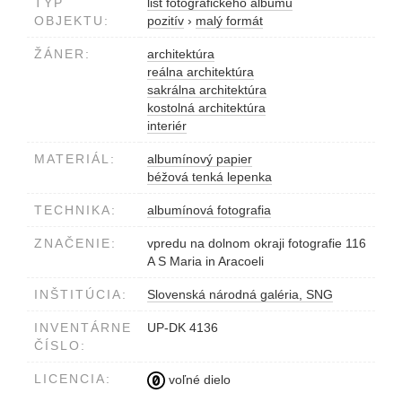
TYP
list fotografického albumu
OBJEKTU:
pozitív
›
malý formát
ŽÁNER:
architektúra
reálna architektúra
sakrálna architektúra
kostolná architektúra
interiér
MATERIÁL:
albumínový papier
béžová tenká lepenka
TECHNIKA:
albumínová fotografia
ZNAČENIE:
vpredu na dolnom okraji fotografie 116
A S Maria in Aracoeli
INŠTITÚCIA:
Slovenská národná galéria, SNG
INVENTÁRNE
UP-DK 4136
ČÍSLO:
LICENCIA:
voľné dielo