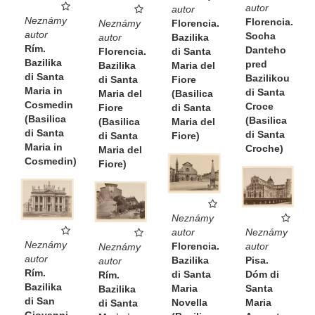
autor
autor
Neznámy
Florencia.
Neznámy
Florencia.
autor
Socha
autor
Bazilika
Rím.
Danteho
Florencia.
di Santa
Bazilika
pred
Bazilika
Maria del
di Santa
Bazilikou
di Santa
Fiore
Maria in
di Santa
Maria del
(Basilica
Cosmedin
Croce
Fiore
di Santa
(Basilica
(Basilica
(Basilica
Maria del
di Santa
di Santa
di Santa
Fiore)
Maria in
Croche)
Maria del
Cosmedin)
Fiore)
Neznámy
autor
Neznámy
Neznámy
Florencia.
autor
Neznámy
autor
Bazilika
Pisa.
autor
Rím.
di Santa
Dóm di
Rím.
Bazilika
Maria
Santa
Bazilika
di San
Novella
Maria
di Santa
Giovanni