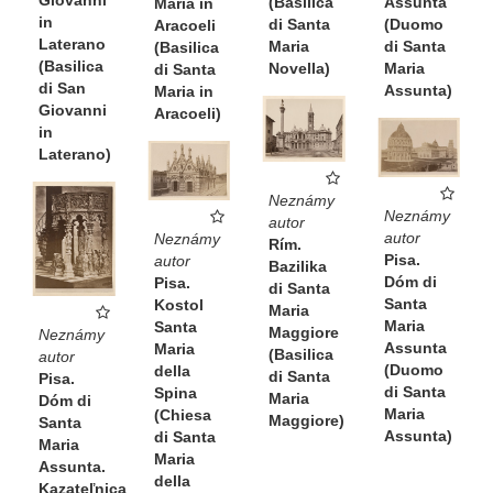
(Basilica
Assunta
Maria in
in
di Santa
(Duomo
Aracoeli
Laterano
Maria
di Santa
(Basilica
(Basilica
Novella)
Maria
di Santa
di San
Assunta)
Maria in
Giovanni
Aracoeli)
in
Laterano)
Neznámy
Neznámy
autor
autor
Neznámy
Rím.
Pisa.
autor
Bazilika
Dóm di
Pisa.
di Santa
Santa
Kostol
Maria
Maria
Santa
Maggiore
Neznámy
Assunta
Maria
(Basilica
autor
(Duomo
della
di Santa
Pisa.
di Santa
Spina
Maria
Dóm di
Maria
(Chiesa
Maggiore)
Santa
Assunta)
di Santa
Maria
Maria
Assunta.
della
Kazateľnica