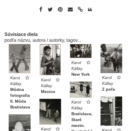
Súvisiace diela
podľa názvu, autora / autorky, tagov...
Karol
Kállay
New York
Karol
Karol
Karol
Kállay
Kállay
Kállay
Z poľa
Módna
Mexico
fotografia
II. Móda
Karol
Bratislava
Kállay
Bratislava.
Staré
mesto.
Karol
Karol