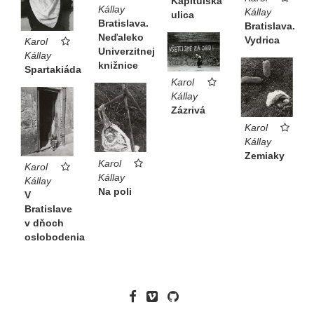
Kapitulská
Kállay
Kállay
ulica
Bratislava.
Bratislava.
Neďaleko
Vydrica
Karol
Univerzitnej
Kállay
knižnice
Spartakiáda
Karol
Kállay
Zázrivá
Karol
Kállay
Zemiaky
Karol
Karol
Kállay
Kállay
Na poli
V
Bratislave
v dňoch
oslobodenia