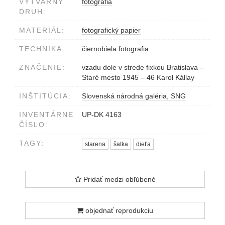
VÝTVARNÝ
fotografia
DRUH:
MATERIÁL:
fotografický papier
TECHNIKA:
čiernobiela fotografia
ZNAČENIE:
vzadu dole v strede fixkou Bratislava –
Staré mesto 1945 – 46 Karol Kállay
INŠTITÚCIA:
Slovenská národná galéria, SNG
INVENTÁRNE
UP-DK 4163
ČÍSLO:
TAGY:
starena
šatka
dieťa
Pridať medzi obľúbené
objednať reprodukciu