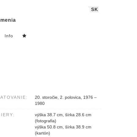
SK
menia
Info
ATOVANIE:
20. storočie, 2. polovica, 1976 –
1980
IERY:
výška 38.7 cm, šírka 28.6 cm
(fotografia)
výška 50.8 cm, šírka 38.9 cm
(kartón)