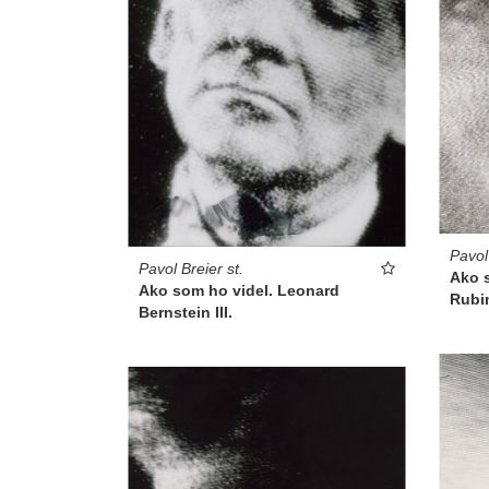
Pavol 
Pavol Breier st.
Ako s
Ako som ho videl. Leonard
Rubin
Bernstein III.