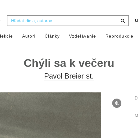
b
u
lekcie
Autori
Články
Vzdelávanie
Reprodukcie
Chýli sa k večeru
Pavol Breier st.
D
M