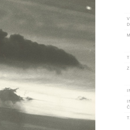
D
M
T
Z
I
I
Č
T