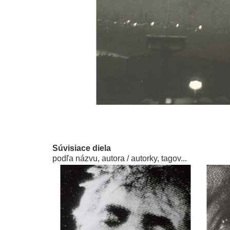
Súvisiace diela
podľa názvu, autora / autorky, tagov...