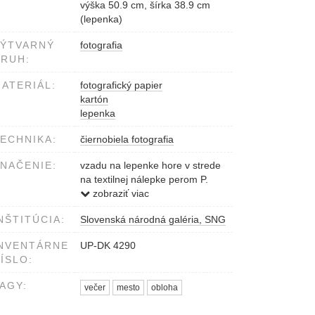
výška 50.9 cm, šírka 38.9 cm
(lepenka)
VÝTVARNÝ
fotografia
RUH:
ATERIÁL:
fotografický papier
kartón
lepenka
ECHNIKA:
čiernobiela fotografia
NAČENIE:
vzadu na lepenke hore v strede
na textilnej nálepke perom P.
Breier: Chýli sa k večeru 1980
zobraziť viac
NŠTITÚCIA:
Slovenská národná galéria, SNG
NVENTÁRNE
UP-DK 4290
ÍSLO:
AGY:
večer
mesto
obloha