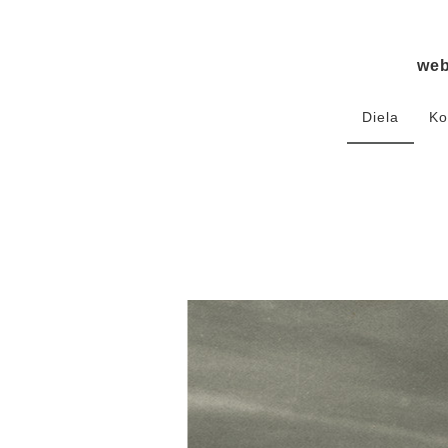
we
Diela
Ko