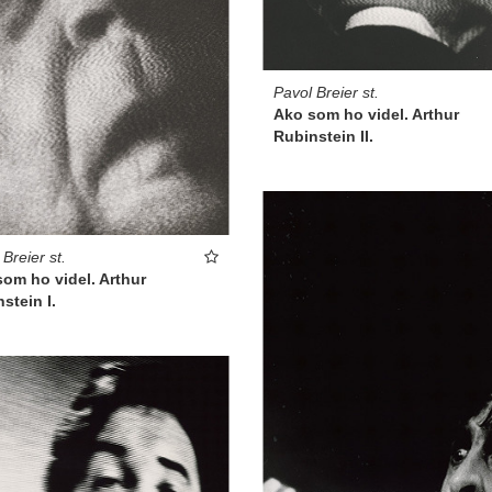
Pavol Breier st.
Ako som ho videl. Arthur
Rubinstein II.
Breier st.
om ho videl. Arthur
stein I.