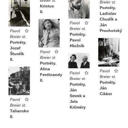
Breier st.
Breier st.
Kristus
Portréty.
II.
Ladislav
Chudík a
Pavol
Ján
Breier st.
Prochotský
Pavol
Portréty.
Breier st.
Pavol
Portréty.
Hložník
Jozef
Pavol
Šturdík
Breier st.
II.
Portréty.
Alina
Pavol
Pavol
Ferdinandy
Breier st.
Breier st.
II.
Portréty.
Portréty.
Ján
Ján
Cikker
Smrek a
Pavol
Jela
Breier st.
Krčméry
Taliansko
II.