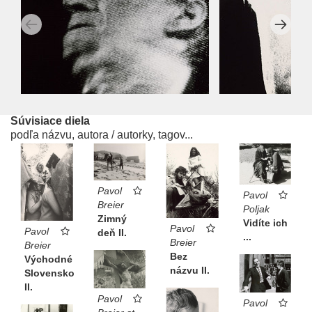
Súvisiace diela
podľa názvu, autora / autorky, tagov...
Pavol
Pavol
Breier
Poljak
Zimný
Vidíte ich
Pavol
Pavol
deň II.
...
Breier
Breier
Bez
Východné
názvu II.
Slovensko
II.
Pavol
Pavol