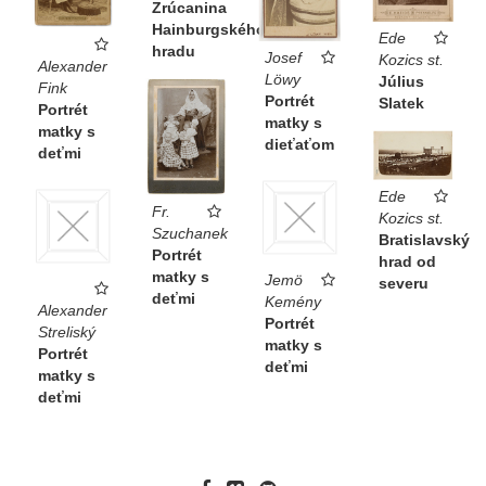
Zrúcanina
Hainburgského
Ede
hradu
Josef
Kozics st.
Alexander
Löwy
Július
Fink
Portrét
Slatek
Portrét
matky s
matky s
dieťaťom
deťmi
Ede
Fr.
Kozics st.
Szuchanek
Bratislavský
Portrét
hrad od
matky s
Jemö
severu
deťmi
Kemény
Alexander
Portrét
Streliský
matky s
Portrét
deťmi
matky s
deťmi