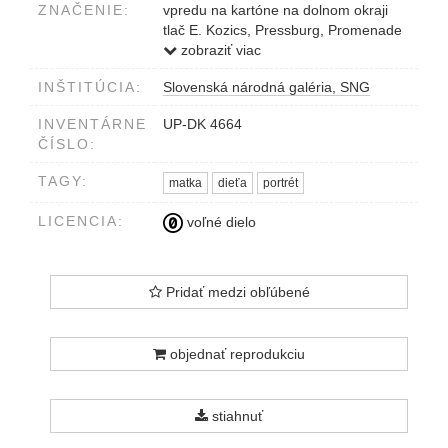
ZNAČENIE:
vpredu na kartóne na dolnom okraji
tlač E. Kozics, Pressburg, Promenade
2
zobraziť viac
INŠTITÚCIA:
Slovenská národná galéria, SNG
INVENTÁRNE
UP-DK 4664
ČÍSLO:
TAGY:
matka
dieťa
portrét
LICENCIA:
voľné dielo
Pridať medzi obľúbené
objednať reprodukciu
stiahnuť