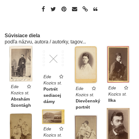
Súvisiace diela
podľa názvu, autora / autorky, tagov...
Ede
Kozics st.
Ede
Ede
Ede
Portrét
Kozics st.
Kozics st.
Kozics st.
sediacej
Abrahám
Ilka
Dievčenský
dámy
Szontágh
portrét
Ede
Kozics st.