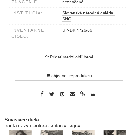
ZNAČENIE:
neznačené
INŠTITÚCIA:
Slovenská národná galéria,
SNG
INVENTÁRNE
UP-DK 4726/66
ČÍSLO:
Pridať medzi obľúbené
objednať reprodukciu
Súvisiace diela
podľa názvu, autora / autorky, tagov...