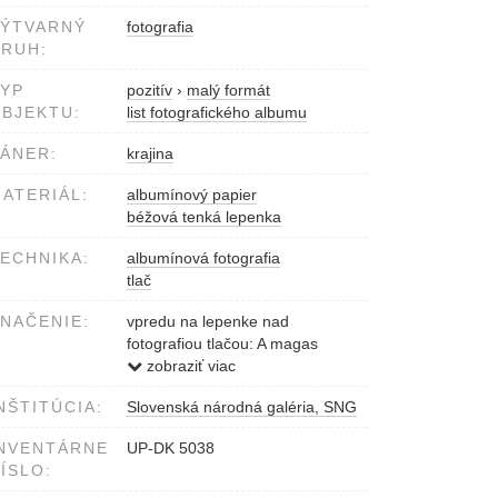
VÝTVARNÝ
fotografia
RUH:
YP
pozitív
›
malý formát
BJEKTU:
list fotografického albumu
ÁNER:
krajina
ATERIÁL:
albumínový papier
béžová tenká lepenka
ECHNIKA:
albumínová fotografia
tlač
NAČENIE:
vpredu na lepenke nad
fotografiou tlačou: A magas
Tátrából. Aus der hohen Tátra.
zobraziť viac
vpredu na lepenke pod
NŠTITÚCIA:
Slovenská národná galéria, SNG
fotografiou tlačou: Változhatlan
fényképészeti sajtónyomat.
NVENTÁRNE
UP-DK 5038
Unveränderlicher
ÍSLO:
photografischer Pressendruck