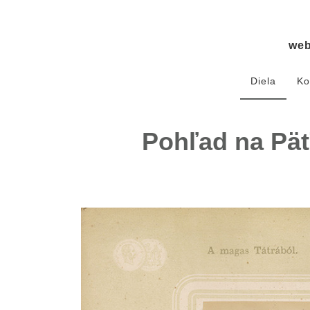
we
Diela
Ko
Pohľad na Päť