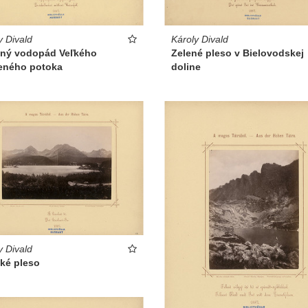
y Divald
Károly Divald
dný vodopád Veľkého
Zelené pleso v Bielovodskej
eného potoka
doline
y Divald
ské pleso