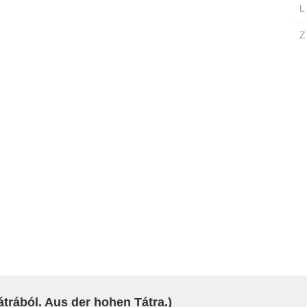
L
Z
trából. Aus der hohen Tátra.)