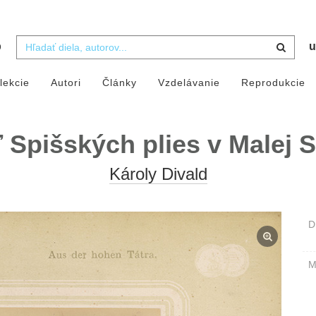
b
u
lekcie
Autori
Články
Vzdelávanie
Reprodukcie
 Spišských plies v Malej S
Károly Divald
D
M