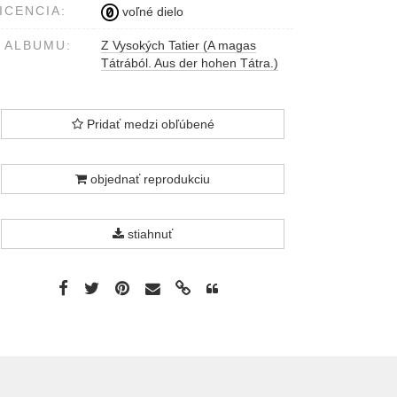
(Lichtdruck). Tájrészlet a kis-
ICENCIA:
voľné dielo
tarpataki öt tónál - Parthie der
Kleinkolbacher fünf Seen. Divald
 ALBUMU:
Z Vysokých Tatier (A magas
Károly, Eperjes.
Tátrából. Aus der hohen Tátra.)
Pridať medzi obľúbené
objednať reprodukciu
stiahnuť