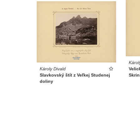
Károl
Károly Divald
Velic
Slavkovský štít z Veľkej Studenej
Skri
doliny