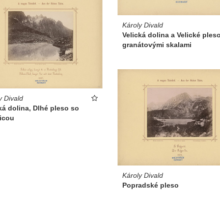
Károly Divald
Velická dolina a Velické ples
granátovými skalami
y Divald
ká dolina, Dlhé pleso so
nicou
Károly Divald
Popradské pleso