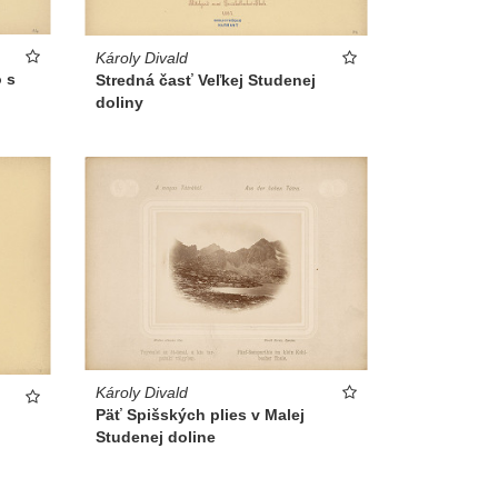
Károly Divald
o s
Stredná časť Veľkej Studenej
doliny
Károly Divald
Päť Spišských plies v Malej
Studenej doline