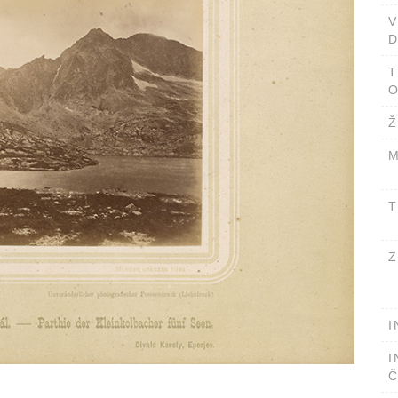
D
T
O
Ž
M
T
Z
I
I
Č