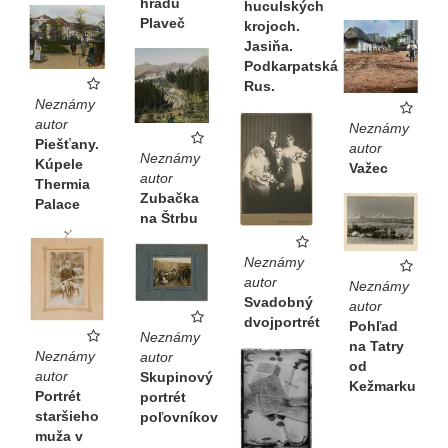
hradu
huculských
Plaveč
krojoch.
Jasiňa.
Podkarpatská
Rus.
Neznámy
autor
Neznámy
Piešťany.
autor
Neznámy
Kúpele
Važec
autor
Thermia
Zubačka
Palace
na Štrbu
Neznámy
autor
Neznámy
Svadobný
autor
dvojportrét
Pohľad
Neznámy
na Tatry
Neznámy
autor
od
autor
Skupinový
Kežmarku
Portrét
portrét
staršieho
poľovníkov
muža v