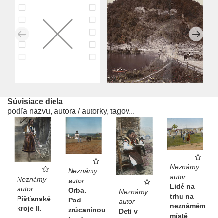
Súvisiace diela
podľa názvu, autora / autorky, tagov...
Neznámy
Neznámy
autor
Neznámy
autor
Lidé na
autor
Orba.
Neznámy
trhu na
Píšťanské
Pod
autor
neznámém
kroje II.
zrúcaninou
Deti v
místě