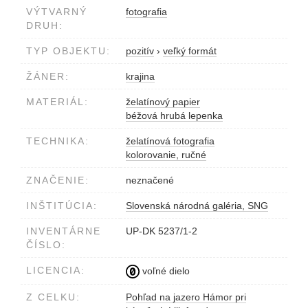
VÝTVARNÝ
fotografia
DRUH:
TYP OBJEKTU:
pozitív
›
veľký formát
ŽÁNER:
krajina
MATERIÁL:
želatínový papier
béžová hrubá lepenka
TECHNIKA:
želatínová fotografia
kolorovanie, ručné
ZNAČENIE:
neznačené
INŠTITÚCIA:
Slovenská národná galéria, SNG
INVENTÁRNE
UP-DK 5237/1-2
ČÍSLO:
LICENCIA:
voľné dielo
Z CELKU:
Pohľad na jazero Hámor pri