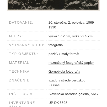
DATOVANIE:
20. storočie, 2. polovica, 1969 –
1990
MIERY:
výška 17.2 cm, šírka 22.5 cm
VÝTVARNÝ DRUH:
fotografia
TYP OBJEKTU:
pozitív
›
malý formát
MATERIÁL:
neznačený fotografický papier
TECHNIKA:
čiernobiela fotografia
ZNAČENIE:
vzadu v strede ceruzkou:
Fassati
INŠTITÚCIA:
Slovenská národná galéria, SNG
INVENTÁRNE
UP-DK 5398