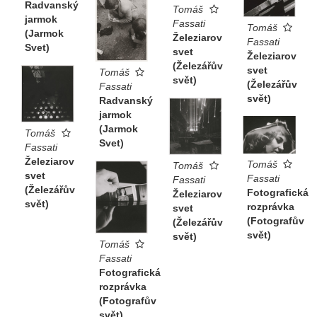
Radvanský
Tomáš
jarmok
Fassati
Tomáš
(Jarmok
Železiarov
Fassati
Svet)
svet
Železiarov
(Železářův
svet
Tomáš
svět)
(Železářův
Fassati
svět)
Radvanský
jarmok
(Jarmok
Tomáš
Svet)
Fassati
Železiarov
Tomáš
Tomáš
svet
Fassati
Fassati
(Železářův
Fotografická
Železiarov
svět)
rozprávka
svet
(Fotografův
(Železářův
svět)
svět)
Tomáš
Fassati
Fotografická
rozprávka
(Fotografův
svět)