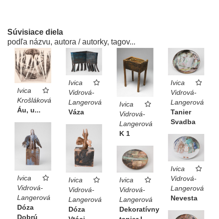
Súvisiace diela
podľa názvu, autora / autorky, tagov...
Ivica
Ivica
Ivica
Vidrová-
Vidrová-
Krošláková
Langerová
Langerová
Ivica
Áu, u...
Váza
Tanier
Vidrová-
Svadba
Langerová
K 1
Ivica
Ivica
Vidrová-
Ivica
Ivica
Vidrová-
Langerová
Vidrová-
Vidrová-
Langerová
Nevesta
Langerová
Langerová
Dóza
Dóza
Dekoratívny
Dobrú