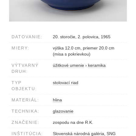
DATOVANIE:
20. storočie, 2. polovica, 1965
MIERY:
výška 12.0 cm, priemer 20.0 cm
(misa s pokrievkou)
VÝTVARNÝ
úžitkové umenie
›
keramika
DRUH:
TYP
stolovací riad
OBJEKTU:
MATERIÁL:
hlina
TECHNIKA:
glazovanie
ZNAČENIE:
zospodu na dne R.K.
INŠTITÚCIA:
Slovenská národná galéria, SNG