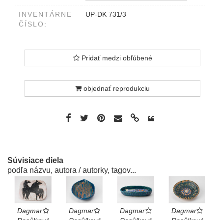
INVENTÁRNE
UP-DK 731/3
ČÍSLO:
Pridať medzi obľúbené
objednať reprodukciu
Súvisiace diela
podľa názvu, autora / autorky, tagov...
Dagmar
Dagmar
Dagmar
Dagmar