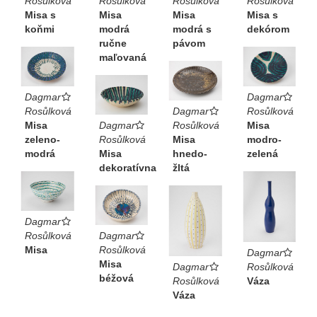
Rosůlková
Rosůlková
Rosůlková
Rosůlková
Misa s
Misa
Misa
Misa s
koňmi
modrá
modrá s
dekórom
ručne
pávom
maľovaná
Dagmar
Dagmar
Rosůlková
Dagmar
Rosůlková
Misa
Dagmar
Rosůlková
Misa
zeleno-
Rosůlková
Misa
modro-
modrá
Misa
hnedo-
zelená
dekoratívna
žltá
Dagmar
Rosůlková
Dagmar
Misa
Rosůlková
Dagmar
Misa
Dagmar
Rosůlková
béžová
Rosůlková
Váza
Váza