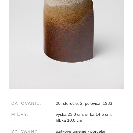
DATOVANIE:
20. storočie, 2. polovica, 1983
MIERY:
výška 23.0 cm, šírka 14.5 cm,
hĺbka 10.0 cm
VÝTVARNÝ
úžitkové umenie
›
porcelán