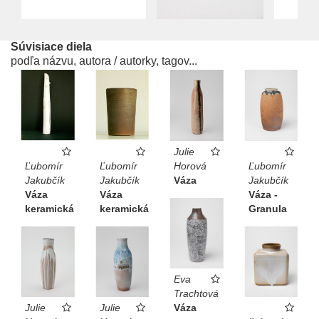
Súvisiace diela
podľa názvu, autora / autorky, tagov...
Julie
Ľubomír
Ľubomír
Horová
Ľubomír
Jakubčík
Jakubčík
Váza
Jakubčík
Váza
Váza
Váza -
keramická
keramická
Granula
Eva
Trachtová
Julie
Julie
Váza