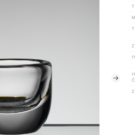
T
M
T
Z
I
I
Č
Z