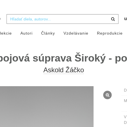
b
u
lekcie
Autori
Články
Vzdelávanie
Reprodukcie
ojová súprava Široký - p
Askold Žáčko
D
M
D