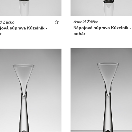
Askold Žáčko
d Žáčko
Nápojová súprava Kúzelník -
jová súprava Kúzelník -
pohár
r