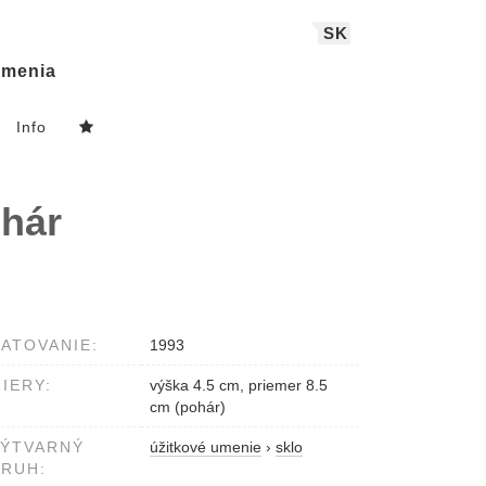
SK
menia
Info
ohár
ATOVANIE:
1993
IERY:
výška 4.5 cm, priemer 8.5
cm (pohár)
VÝTVARNÝ
úžitkové umenie
›
sklo
RUH: