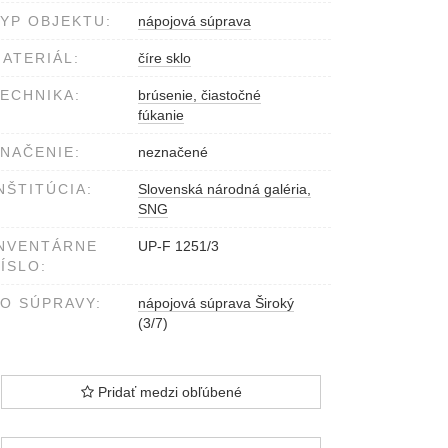
YP OBJEKTU:
nápojová súprava
ATERIÁL:
číre sklo
ECHNIKA:
brúsenie, čiastočné
fúkanie
NAČENIE:
neznačené
NŠTITÚCIA:
Slovenská národná galéria,
SNG
NVENTÁRNE
UP-F 1251/3
ÍSLO:
O SÚPRAVY:
nápojová súprava Široký
(3/7)
Pridať medzi obľúbené