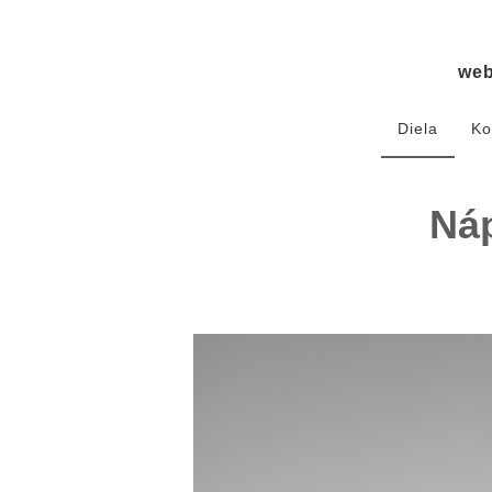
we
Diela
Ko
Náp