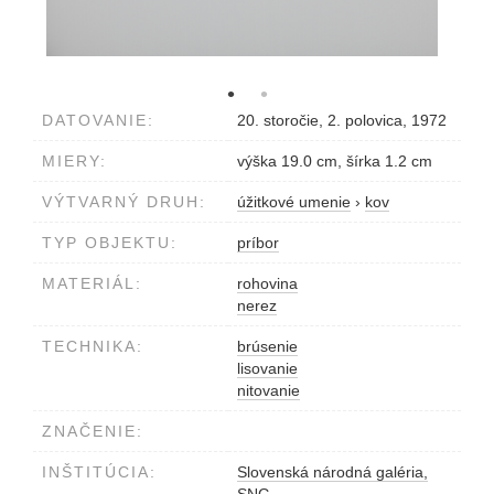
DATOVANIE:
20. storočie, 2. polovica, 1972
MIERY:
výška 19.0 cm, šírka 1.2 cm
VÝTVARNÝ DRUH:
úžitkové umenie
›
kov
TYP OBJEKTU:
príbor
MATERIÁL:
rohovina
nerez
TECHNIKA:
brúsenie
lisovanie
nitovanie
ZNAČENIE:
INŠTITÚCIA:
Slovenská národná galéria,
SNG