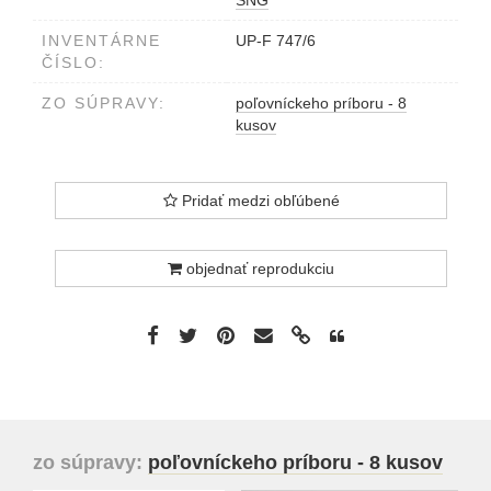
INVENTÁRNE
UP-F 747/6
ČÍSLO:
ZO SÚPRAVY:
poľovníckeho príboru - 8
kusov
Pridať medzi obľúbené
objednať reprodukciu
zo súpravy:
poľovníckeho príboru - 8 kusov