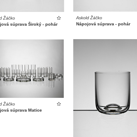
Askold Žáčko
d Žáčko
Nápojová súprava - pohár
jová súprava Široký - pohár
d Žáčko
jová súprava Matice