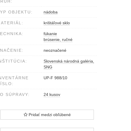
RUH:
YP OBJEKTU:
nádoba
ATERIÁL:
krištáľové sklo
ECHNIKA:
fúkanie
brúsenie, ručné
NAČENIE:
neoznačené
NŠTITÚCIA:
Slovenská národná galéria,
SNG
NVENTÁRNE
UP-F 988/10
ÍSLO:
O SÚPRAVY:
24 kusov
Pridať medzi obľúbené