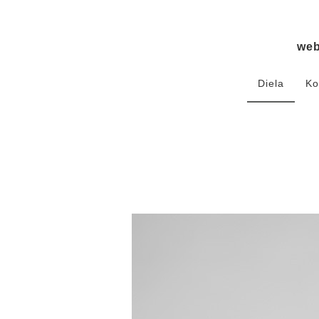
we
Diela
Ko