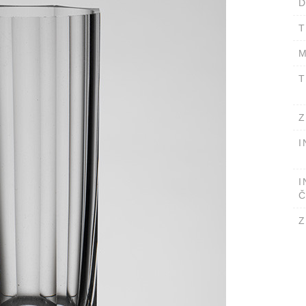
D
T
M
T
Z
I
I
Č
Z