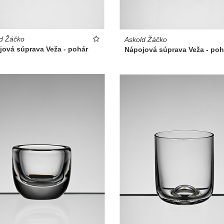
d Žáčko
Askold Žáčko
jová súprava Veža - pohár
Nápojová súprava Veža - poh