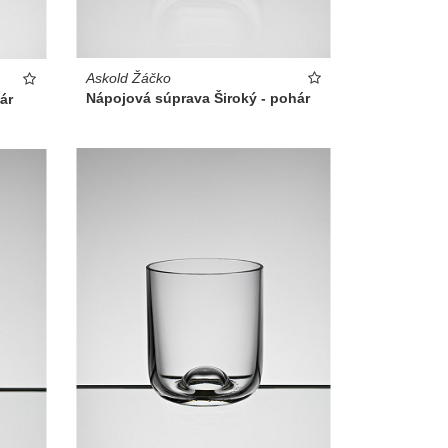
Askold Žáčko
Nápojová súprava Široký - pohár
ár