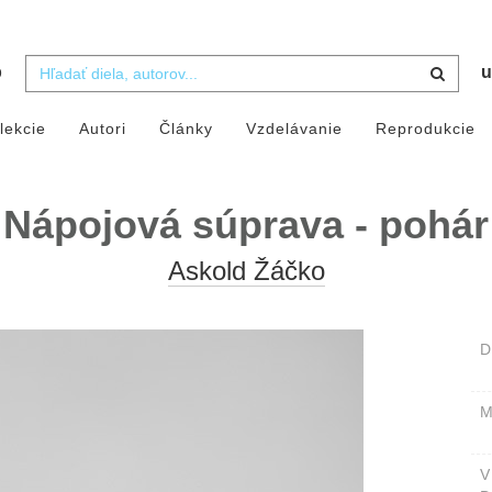
b
u
lekcie
Autori
Články
Vzdelávanie
Reprodukcie
Nápojová súprava - pohár
Askold Žáčko
D
M