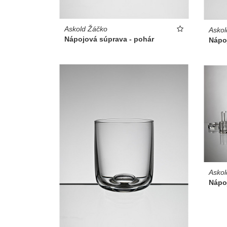
Askold Žáčko
Askol
Nápojová súprava - pohár
Nápo
Askol
Nápo