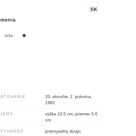
SK
menia
Info
ATOVANIE:
20. storočie, 2. polovica,
1982
IERY:
výška 10.5 cm, priemer 5.0
cm
VÝTVARNÝ
priemyselný dizajn