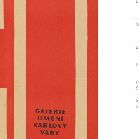
D
T
M
T
Z
I
I
Č
D