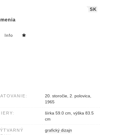
SK
menia
Info
ATOVANIE:
20. storočie, 2. polovica,
1965
IERY:
šírka 59.0 cm, výška 83.5
cm
VÝTVARNÝ
grafický dizajn