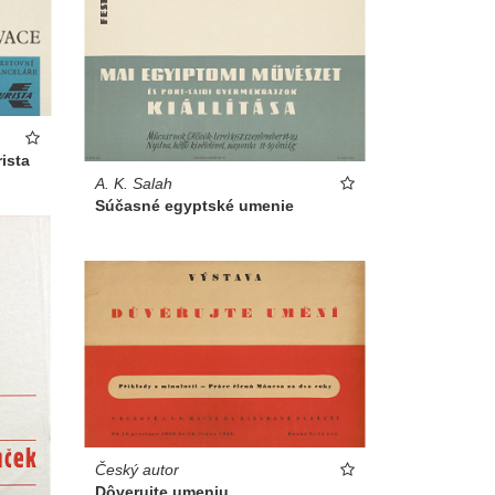
rista
A. K. Salah
Súčasné egyptské umenie
Český autor
Dôverujte umeniu