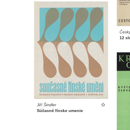
Český
12 sl
Jiří Šindler
Súčasné fínske umenie