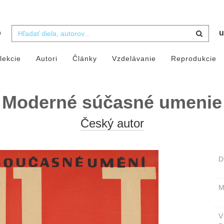
b
u
lekcie
Autori
Články
Vzdelávanie
Reprodukcie
Moderné súčasné umenie
Český autor
D
M