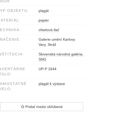
RUH:
YP OBJEKTU:
plagát
ATERIÁL:
papier
ECHNIKA:
ofsetová tlač
NAČENIE:
Galerie umění Karlovy
Vary, Stráž
NŠTITÚCIA:
Slovenská národná galéria,
SNG
NVENTÁRNE
UP-P 1644
ÍSLO:
SAMOSTATNÉ
plagát k výstave
IELO:
Pridať medzi obľúbené