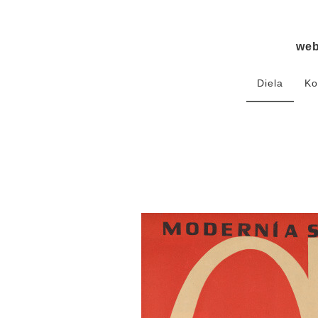
we
Diela
Ko