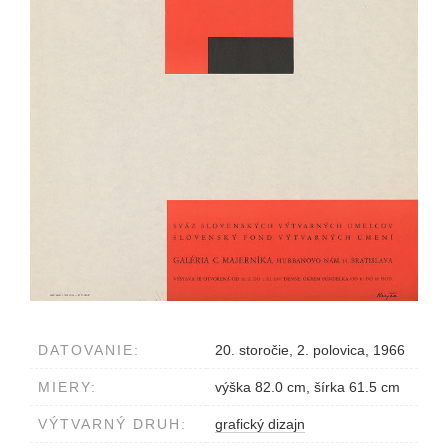
DATOVANIE:
20. storočie, 2. polovica, 1966
MIERY:
výška 82.0 cm, šírka 61.5 cm
VÝTVARNÝ DRUH:
grafický dizajn