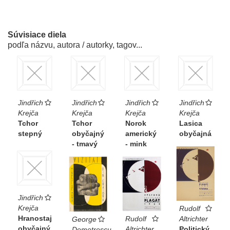
Súvisiace diela
podľa názvu, autora / autorky, tagov...
Jindřich
Jindřich
Jindřich
Jindřich
Krejča
Krejča
Krejča
Krejča
Tchor
Tchor
Norok
Lasica
stepný
obyčajný
americký
obyčajná
- tmavý
- mink
Jindřich
Krejča
Rudolf
Hranostaj
Rudolf
Altrichter
George
obyčajný
Altrichter
Politický
Demetrescu