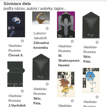
Súvisiace diela
podľa názvu, autora / autorky, tagov...
Ľubomír
Jakubčík
Záhradná
Vladislav
Vladislav
Vladislav
keramika
Rostoka
Rostoka
Rostoka
Človek II.
W.
Sklo.
Shakespeare:
Pala.
Hamlet
Vladislav
Rostoka
Vladislav
Sklo.
Rostoka
Vladislav
Pala.
J.Vachálek
Vladislav
Rostoka