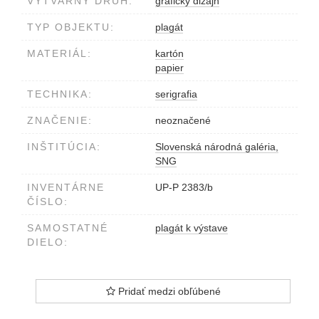
VÝTVARNÝ DRUH:
grafický dizajn
TYP OBJEKTU:
plagát
MATERIÁL:
kartón
papier
TECHNIKA:
serigrafia
ZNAČENIE:
neoznačené
INŠTITÚCIA:
Slovenská národná galéria,
SNG
INVENTÁRNE
UP-P 2383/b
ČÍSLO:
SAMOSTATNÉ
plagát k výstave
DIELO:
Pridať medzi obľúbené