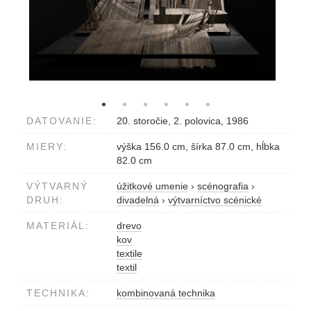
DATOVANIE:
20. storočie, 2. polovica, 1986
MIERY:
výška 156.0 cm, šírka 87.0 cm, hĺbka
82.0 cm
VÝTVARNÝ
úžitkové umenie
›
scénografia
›
DRUH:
divadelná
›
výtvarníctvo scénické
MATERIÁL:
drevo
kov
textile
textil
TECHNIKA:
kombinovaná technika