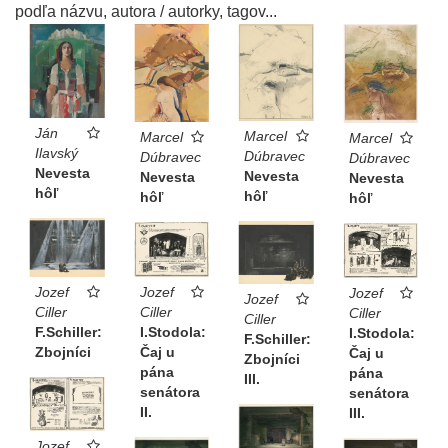
podľa názvu, autora / autorky, tagov...
Ján
Marcel
Marcel
Marcel
Ilavský
Dúbravec
Dúbravec
Dúbravec
Nevesta
Nevesta
Nevesta
Nevesta
hôľ
hôľ
hôľ
hôľ
Jozef
Jozef
Jozef
Jozef
Ciller
Ciller
Ciller
Ciller
F.Schiller:
I.Stodola:
I.Stodola:
F.Schiller:
Zbojníci
Čaj u
Čaj u
Zbojníci
pána
pána
III.
senátora
senátora
II.
III.
Jozef