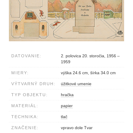
DATOVANIE:
2. polovica 20. storočia, 1956 –
1959
MIERY:
výška 24.6 cm, šírka 34.0 cm
VÝTVARNÝ DRUH:
úžitkové umenie
TYP OBJEKTU:
hračka
MATERIÁL:
papier
TECHNIKA:
tlač
ZNAČENIE:
vpravo dole Tvar