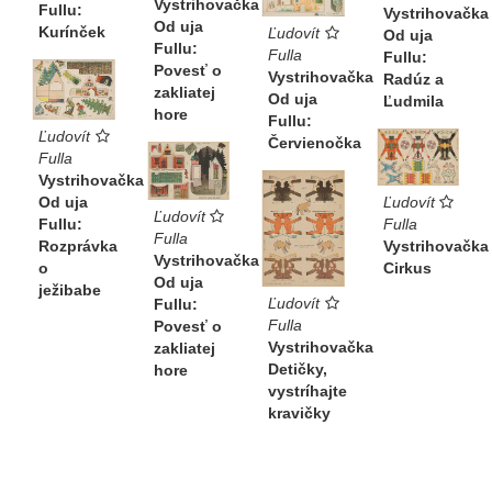
Vystrihovačka
Fullu:
Vystrihovačka
Od uja
Kurínček
Ľudovít
Od uja
Fullu:
Fulla
Fullu:
Povesť o
Vystrihovačka
Radúz a
zakliatej
Od uja
Ľudmila
hore
Fullu:
Ľudovít
Červienočka
Fulla
Vystrihovačka
Od uja
Ľudovít
Ľudovít
Fullu:
Fulla
Fulla
Rozprávka
Vystrihovačka
Vystrihovačka
o
Cirkus
Od uja
ježibabe
Ľudovít
Fullu:
Fulla
Povesť o
Vystrihovačka
zakliatej
Detičky,
hore
vystríhajte
kravičky