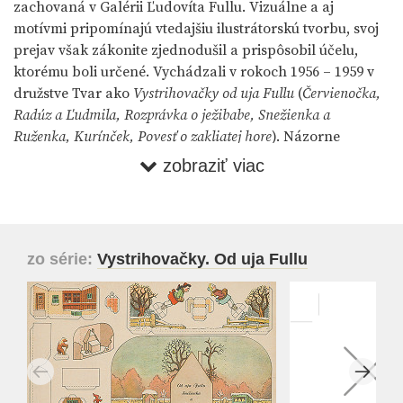
zachovaná v Galérii Ľudovíta Fullu. Vizuálne a aj
motívmi pripomínajú vtedajšiu ilustrátorskú tvorbu, svoj
prejav však zákonite zjednodušil a prispôsobil účelu,
ktorému boli určené. Vychádzali v rokoch 1956 – 1959 v
družstve Tvar ako
Vystrihovačky od uja Fullu
(
Červienočka,
Radúz a Ľudmila, Rozprávka o ježibabe, Snežienka a
Ruženka, Kurínček, Povesť o zakliatej hore
). Názorne
svedčia o tom, že sa maliar rád hral a túto hravú črtu
zobraziť viac
svojej tvorby venoval tiež deťom. Vidieť, že neopovrhoval
ani tou zdanlivo najdrobnejšou úlohou.
Katarína Bajcurová ●
Vystrihovačky od uja Fullu
zo série:
Vystrihovačky. Od uja Fullu