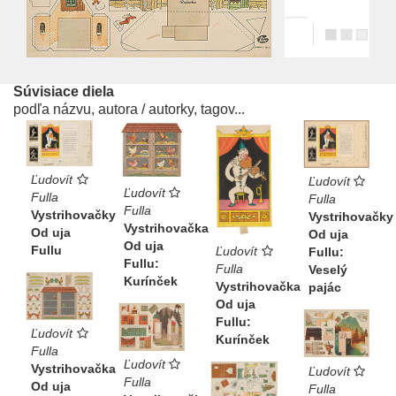
Súvisiace diela
podľa názvu, autora / autorky, tagov...
Ľudovít
Ľudovít
Ľudovít
Fulla
Fulla
Fulla
Vystrihovačky
Vystrihovačky
Vystrihovačka
Od uja
Od uja
Od uja
Fullu
Ľudovít
Fullu:
Fullu:
Fulla
Veselý
Kurínček
Vystrihovačka
pajác
Od uja
Fullu:
Ľudovít
Kurínček
Fulla
Ľudovít
Vystrihovačka
Ľudovít
Fulla
Od uja
Fulla