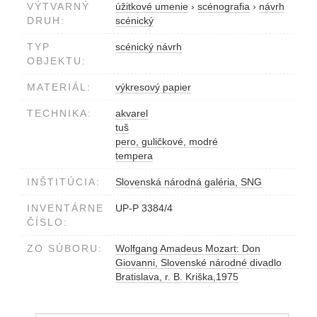
VÝTVARNÝ
úžitkové umenie
›
scénografia
›
návrh
DRUH:
scénický
TYP
scénický návrh
OBJEKTU:
MATERIÁL:
výkresový papier
TECHNIKA:
akvarel
tuš
pero, guličkové, modré
tempera
INŠTITÚCIA:
Slovenská národná galéria, SNG
INVENTÁRNE
UP-P 3384/4
ČÍSLO:
ZO SÚBORU:
Wolfgang Amadeus Mozart: Don
Giovanni, Slovenské národné divadlo
Bratislava, r. B. Kriška,1975