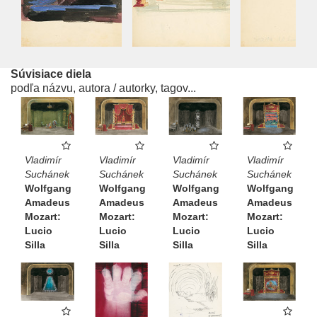
Súvisiace diela
podľa názvu, autora / autorky, tagov...
Vladimír
Vladimír
Vladimír
Vladimír
Suchánek
Suchánek
Suchánek
Suchánek
Wolfgang
Wolfgang
Wolfgang
Wolfgang
Amadeus
Amadeus
Amadeus
Amadeus
Mozart:
Mozart:
Mozart:
Mozart:
Lucio
Lucio
Lucio
Lucio
Silla
Silla
Silla
Silla