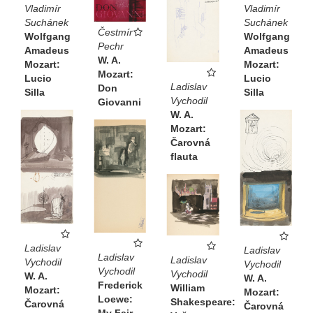
Vladimír
Vladimír
Suchánek
Suchánek
Čestmír
Wolfgang
Wolfgang
Pechr
Amadeus
Amadeus
W. A.
Mozart:
Mozart:
Mozart:
Lucio
Lucio
Ladislav
Don
Silla
Silla
Vychodil
Giovanni
W. A.
Mozart:
Čarovná
flauta
Ladislav
Ladislav
Ladislav
Ladislav
Vychodil
Vychodil
Vychodil
Vychodil
W. A.
W. A.
Frederick
William
Mozart:
Mozart:
Loewe:
Shakespeare:
Čarovná
Čarovná