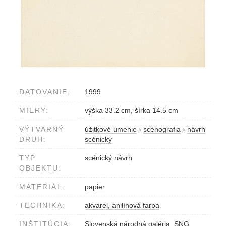
DATOVANIE:
1999
MIERY:
výška 33.2 cm, šírka 14.5 cm
VÝTVARNÝ
úžitkové umenie
›
scénografia
›
návrh
DRUH:
scénický
TYP
scénický návrh
OBJEKTU:
MATERIÁL:
papier
TECHNIKA:
akvarel, anilínová farba
INŠTITÚCIA:
Slovenská národná galéria, SNG