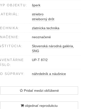
YP OBJEKTU:
šperk
ATERIÁL:
striebro
strieborný drôt
ECHNIKA:
zlatnícka technika
NAČENIE:
neoznačené
NŠTITÚCIA:
Slovenská národná galéria,
SNG
NVENTÁRNE
UP-T 87/2
ÍSLO:
O SÚPRAVY:
náhrdelník a náušnice
Pridať medzi obľúbené
objednať reprodukciu