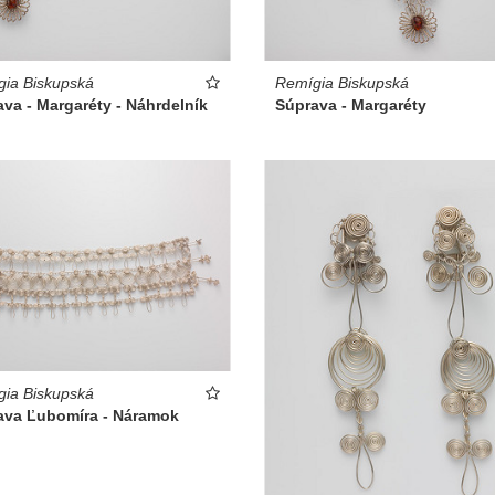
ia Biskupská
Remígia Biskupská
va - Margaréty - Náhrdelník
Súprava - Margaréty
ia Biskupská
ava Ľubomíra - Náramok