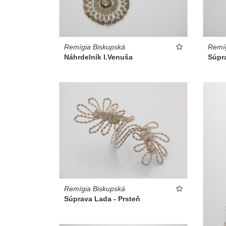
Remígia Biskupská
Remíg
Náhrdelník I.Venuša
Súpr
Remígia Biskupská
Súprava Lada - Prsteň