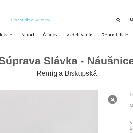
b
u
lekcie
Autori
Články
Vzdelávanie
Reprodukcie
Súprava Slávka - Náušnic
Remígia Biskupská
D
M
D