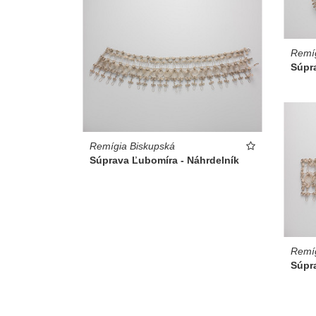
Remíg
Súpra
Remígia Biskupská
Súprava Ľubomíra - Náhrdelník
Remíg
Súpr