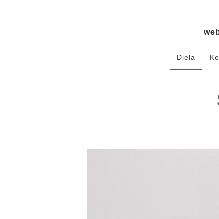
we
Diela
Ko