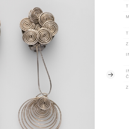
T
M
T
Z
I
I
Č
Z