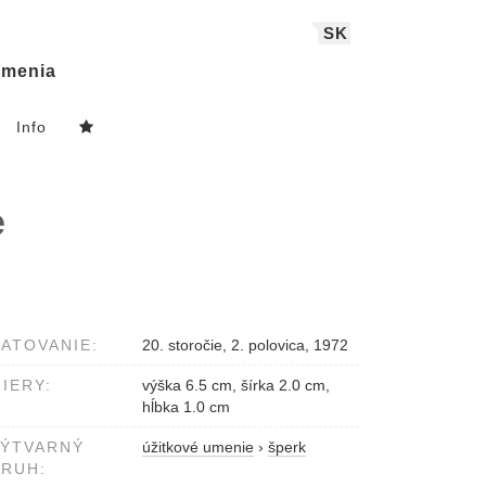
SK
menia
Info
e
ATOVANIE:
20. storočie, 2. polovica, 1972
IERY:
výška 6.5 cm, šírka 2.0 cm,
hĺbka 1.0 cm
VÝTVARNÝ
úžitkové umenie
›
šperk
RUH: