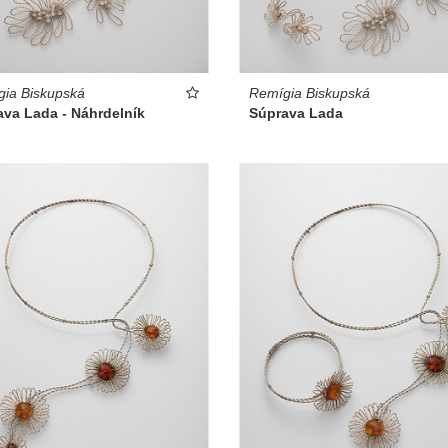
ia Biskupská
Remígia Biskupská
ava Lada - Náhrdelník
Súprava Lada