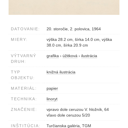
DATOVANIE:
20. storočie, 2. polovica, 1964
MIERY:
výška 28.2 cm, šírka 14.0 cm, výška
38.0 cm, šírka 20.9 cm
VÝTVARNÝ
grafika
›
úžitková
›
ilustrácia
DRUH:
TYP
knižná ilustrácia
OBJEKTU:
MATERIÁL:
papier
TECHNIKA:
linoryt
ZNAČENIE:
vpravo dole ceruzou V. hložník, 64
vľavo dole ceruzou 5/20
INŠTITÚCIA:
Turčianska galéria, TGM