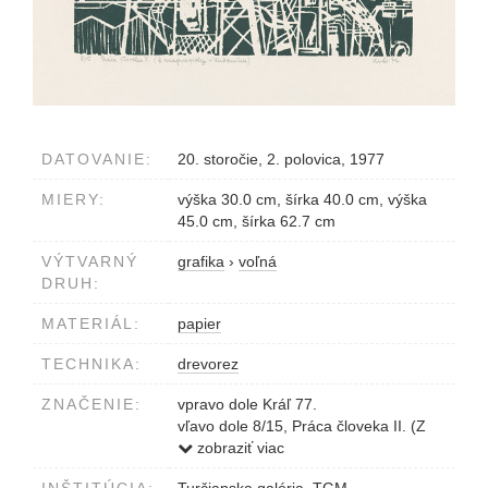
DATOVANIE:
20. storočie, 2. polovica, 1977
MIERY:
výška 30.0 cm, šírka 40.0 cm, výška
45.0 cm, šírka 62.7 cm
VÝTVARNÝ
grafika
›
voľná
DRUH:
MATERIÁL:
papier
TECHNIKA:
drevorez
ZNAČENIE:
vpravo dole Kráľ 77.
vľavo dole 8/15, Práca človeka II. (Z
magnezitky v Lubeníku)
zobraziť viac