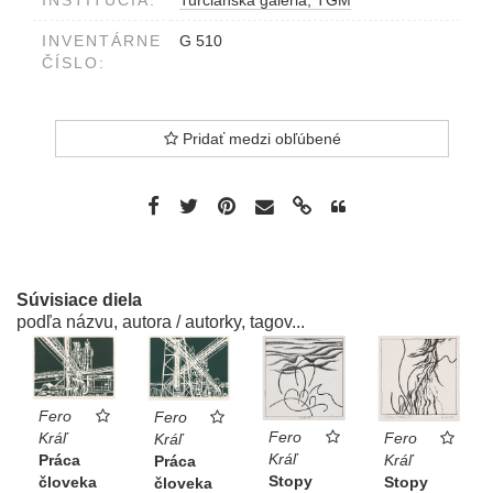
INŠTITÚCIA:
Turčianska galéria, TGM
INVENTÁRNE
G 510
ČÍSLO:
Pridať medzi obľúbené
Súvisiace diela
podľa názvu, autora / autorky, tagov...
Fero
Fero
Fero
Fero
Kráľ
Kráľ
Kráľ
Kráľ
Práca
Práca
Stopy
Stopy
človeka
človeka