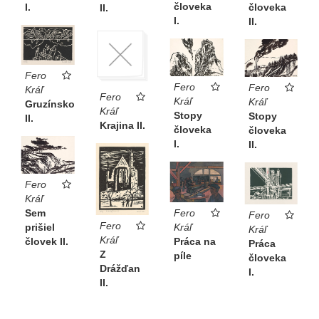
človeka
človeka
I.
II.
I.
II.
Fero
Fero
Fero
Kráľ
Fero
Kráľ
Kráľ
Gruzínsko
Kráľ
Stopy
Stopy
II.
Krajina II.
človeka
človeka
I.
II.
Fero
Kráľ
Sem
Fero
Fero
Fero
prišiel
Kráľ
Kráľ
Kráľ
človek II.
Práca na
Práca
Z
píle
človeka
Drážďan
I.
II.