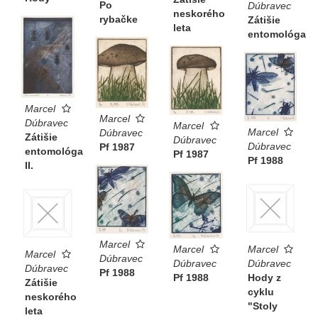
Po
Dúbravec
neskorého
rybačke
Zátišie
leta
entomológa
Marcel
Marcel
Dúbravec
Marcel
Marcel
Dúbravec
Zátišie
Dúbravec
Dúbravec
Pf 1987
entomológa
Pf 1987
Pf 1988
II.
Marcel
Marcel
Marcel
Marcel
Dúbravec
Dúbravec
Dúbravec
Dúbravec
Pf 1988
Hody z
Pf 1988
Zátišie
cyklu
neskorého
"Stoly
leta