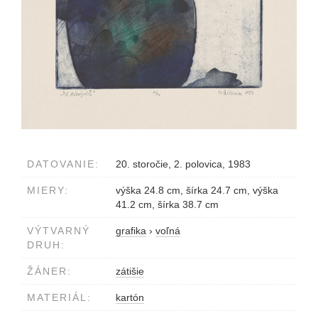
DATOVANIE:
20. storočie, 2. polovica, 1983
MIERY:
výška 24.8 cm, šírka 24.7 cm, výška
41.2 cm, šírka 38.7 cm
VÝTVARNÝ
grafika
›
voľná
DRUH:
ŽÁNER:
zátišie
MATERIÁL:
kartón