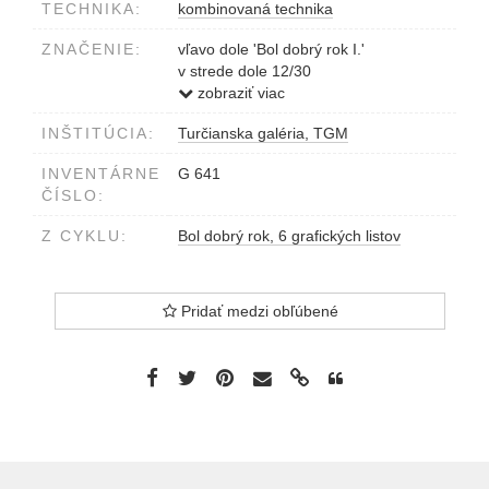
TECHNIKA:
kombinovaná technika
ZNAČENIE:
vľavo dole 'Bol dobrý rok I.'
v strede dole 12/30
vpravo dole M.Dúbravec 1983
zobraziť viac
INŠTITÚCIA:
Turčianska galéria, TGM
INVENTÁRNE
G 641
ČÍSLO:
Z CYKLU:
Bol dobrý rok, 6 grafických listov
Pridať medzi obľúbené