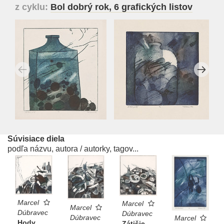
z cyklu:
Bol dobrý rok, 6 grafických listov
Súvisiace diela
podľa názvu, autora / autorky, tagov...
Marcel
Marcel
Marcel
Dúbravec
Dúbravec
Dúbravec
Marcel
Hody
Zátišie