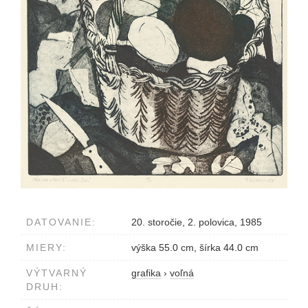
DATOVANIE:
20. storočie, 2. polovica, 1985
MIERY:
výška 55.0 cm, šírka 44.0 cm
VÝTVARNÝ
grafika
›
voľná
DRUH: