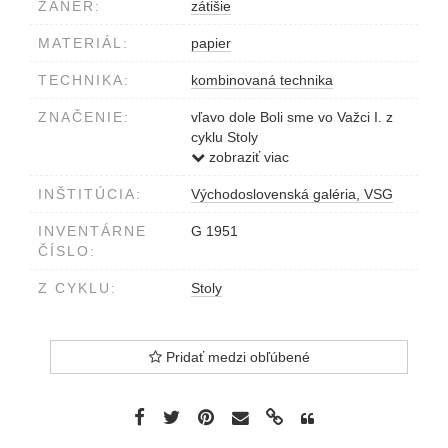
ŽÁNER:
zátišie
MATERIÁL:
papier
TECHNIKA:
kombinovaná technika
ZNAČENIE:
vľavo dole Boli sme vo Važci I. z
cyklu Stoly
v strede 19/20
zobraziť viac
vpravo dole M. Dúbravec 1985
INŠTITÚCIA:
Východoslovenská galéria, VSG
INVENTÁRNE
G 1951
ČÍSLO:
Z CYKLU:
Stoly
Pridať medzi obľúbené