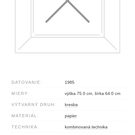
DATOVANIE:
1985
MIERY:
výška 75.0 cm, šírka 64.0 cm
VÝTVARNÝ DRUH:
kresba
MATERIÁL:
papier
TECHNIKA:
kombinovaná technika