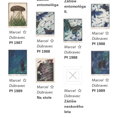
Zátišie
entomológa
entomológa
II.
Marcel
Marcel
Dúbravec
Dúbravec
Marcel
Pf 1987
Pf 1988
Dúbravec
Marcel
Pf 1988
Dúbravec
Pf 1988
Marcel
Marcel
Dúbravec
Dúbravec
Marcel
Marcel
Pf 1989
Pf 1989
Dúbravec
Dúbravec
Na stole
Zátišie
neskorého
leta