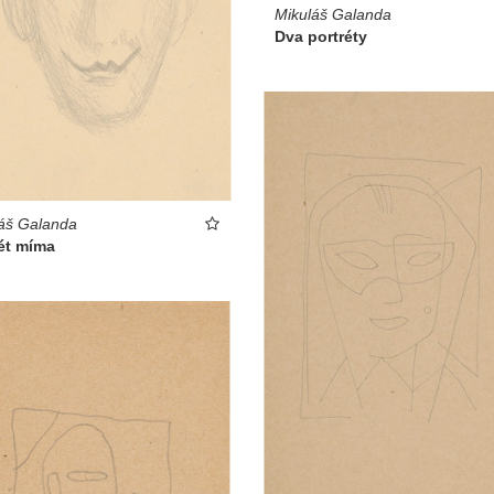
Mikuláš Galanda
Dva portréty
áš Galanda
ét míma