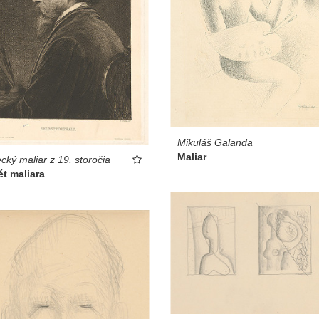
Mikuláš Galanda
Maliar
ký maliar z 19. storočia
ét maliara