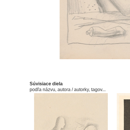
Súvisiace diela
podľa názvu, autora / autorky, tagov...