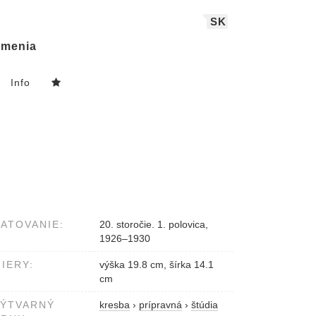
SK
menia
Info
ATOVANIE:
20. storočie. 1. polovica,
1926–1930
IERY:
výška 19.8 cm, šírka 14.1
cm
VÝTVARNÝ
kresba
›
prípravná
›
štúdia