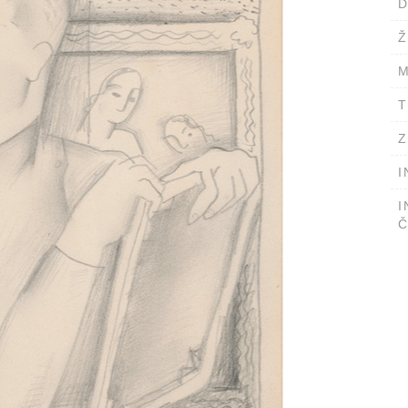
D
Ž
M
T
Z
I
I
Č