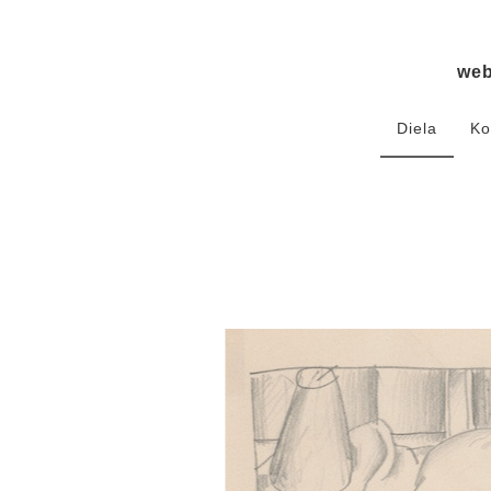
we
Diela
Ko