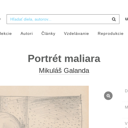
b
u
lekcie
Autori
Články
Vzdelávanie
Reprodukcie
Portrét maliara
Mikuláš Galanda
D
M