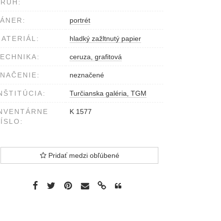
RUH:
ÁNER:
portrét
ATERIÁL:
hladký zažltnutý papier
ECHNIKA:
ceruza, grafitová
NAČENIE:
neznačené
NŠTITÚCIA:
Turčianska galéria, TGM
NVENTÁRNE
K 1577
ÍSLO:
Pridať medzi obľúbené