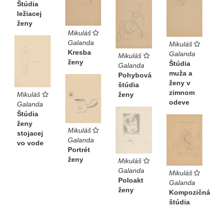
Štúdia
ležiacej
ženy
Mikuláš
Galanda
Mikuláš
Kresba
Galanda
Mikuláš
ženy
Štúdia
Galanda
muža a
Pohybová
ženy v
štúdia
zimnom
Mikuláš
ženy
odeve
Galanda
Štúdia
ženy
Mikuláš
stojacej
Galanda
vo vode
Portrét
ženy
Mikuláš
Galanda
Mikuláš
Poloakt
Galanda
ženy
Kompozičná
štúdia