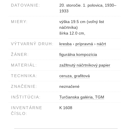
DATOVANIE:
20. storočie. 1. polovica, 1930–
1933
MIERY:
výška 19.5 cm (voľný list
náčrtníka)
šírka 12.0 cm,
VÝTVARNÝ DRUH:
kresba
›
prípravná
›
náčrt
ŽÁNER:
figurálna kompozícia
MATERIÁL:
zažltnutý náčrtníkový papier
TECHNIKA:
ceruza, grafitová
ZNAČENIE:
neznačené
INŠTITÚCIA:
Turčianska galéria, TGM
INVENTÁRNE
K 1608
ČÍSLO: