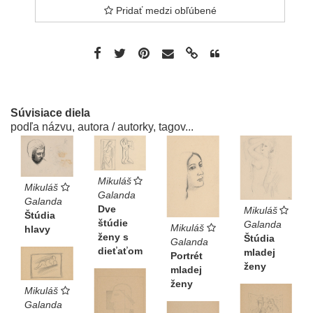
Pridať medzi obľúbené
Súvisiace diela
podľa názvu, autora / autorky, tagov...
Mikuláš
Mikuláš
Galanda
Galanda
Dve
Mikuláš
Štúdia
štúdie
Galanda
Mikuláš
hlavy
ženy s
Štúdia
Galanda
dieťaťom
mladej
Portrét
ženy
mladej
ženy
Mikuláš
Galanda