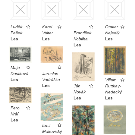
Luděk
Karel
Otakar
Pešek
Valter
František
Nejedlý
Les
Les
Kobliha
Les
Les
Maja
Dusíková
Jaroslav
Les
Vodrážka
Viliam
Les
Ruttkay-
Ján
Nedecký
Novák
Les
Les
Fero
Kráľ
Les
Emil
Makovický