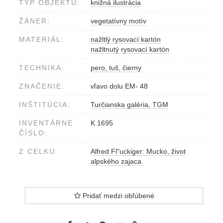
TYP OBJEKTU:
knižná ilustrácia
ŽÁNER:
vegetatívny motív
MATERIÁL:
nažltlý rysovací kartón
nažltnutý rysovací kartón
TECHNIKA:
pero, tuš, čierny
ZNAČENIE:
vľavo dolu EM- 48
INŠTITÚCIA:
Turčianska galéria, TGM
INVENTÁRNE
K 1695
ČÍSLO:
Z CELKU:
Alfred Fl"uckiger: Mucko, život
alpského zajaca.
Pridať medzi obľúbené