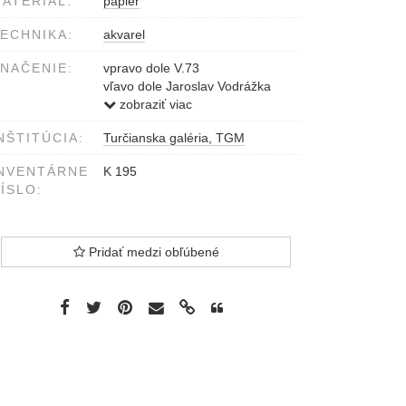
ATERIÁL:
papier
ECHNIKA:
akvarel
NAČENIE:
vpravo dole V.73
vľavo dole Jaroslav Vodrážka
'Na hubách' 1.b/ Šumavské -
zobraziť viac
chodské pohlednice 170 00
NŠTITÚCIA:
Turčianska galéria, TGM
Praha 7 Letohradská 8
NVENTÁRNE
K 195
ÍSLO:
Pridať medzi obľúbené