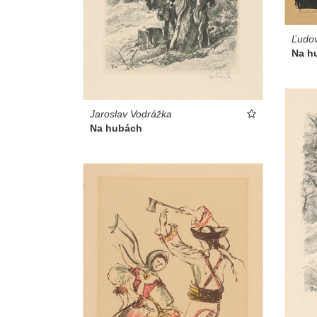
Ľudov
Na h
Jaroslav Vodrážka
Na hubách