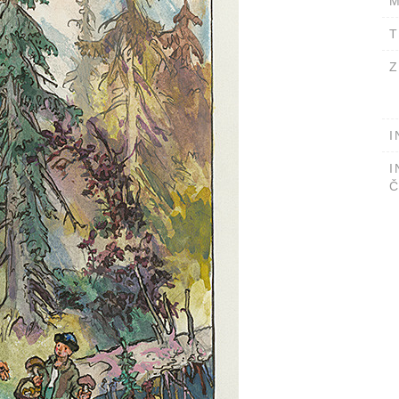
M
T
Z
I
I
Č