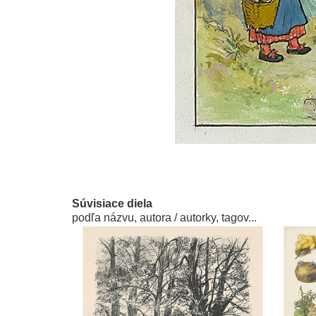
Súvisiace diela
podľa názvu, autora / autorky, tagov...