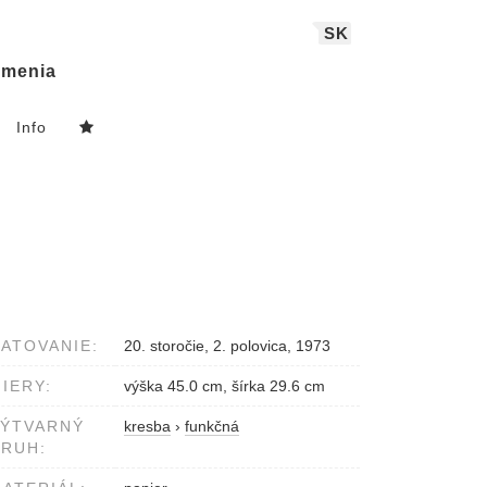
SK
menia
Info
ATOVANIE:
20. storočie, 2. polovica, 1973
IERY:
výška 45.0 cm, šírka 29.6 cm
VÝTVARNÝ
kresba
›
funkčná
RUH: