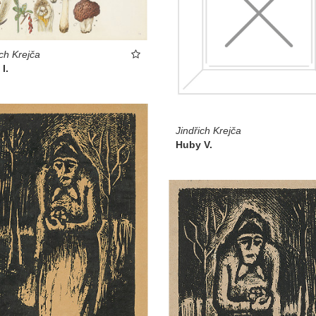
ich Krejča
I.
Jindřich Krejča
Huby V.