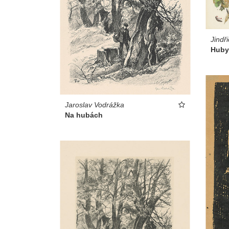
Jindř
Huby 
Jaroslav Vodrážka
Na hubách