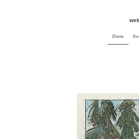
we
Diela
Ko