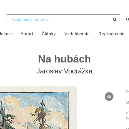
b
u
lekcie
Autori
Články
Vzdelávanie
Reprodukcie
Na hubách
Jaroslav Vodrážka
D
M
D