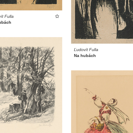
ít Fulla
ubách
Ľudovít Fulla
Na hubách