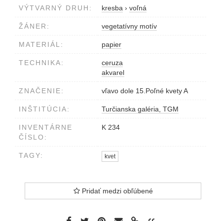
VÝTVARNÝ DRUH:
kresba
›
voľná
ŽÁNER:
vegetatívny motív
MATERIÁL:
papier
TECHNIKA:
ceruza
akvarel
ZNAČENIE:
vľavo dole 15.Poľné kvety A
INŠTITÚCIA:
Turčianska galéria, TGM
INVENTÁRNE
K 234
ČÍSLO:
TAGY:
kvet
Pridať medzi obľúbené