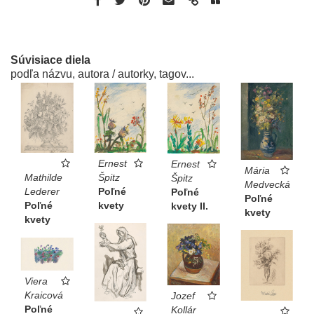
Súvisiace diela
podľa názvu, autora / autorky, tagov...
Ernest
Ernest
Mária
Špitz
Mathilde
Špitz
Medvecká
Poľné
Lederer
Poľné
Poľné
kvety
Poľné
kvety II.
kvety
kvety
Viera
Kraicová
Jozef
Poľné
Kollár