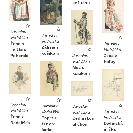
kožuchu
Jaroslav
Jaroslav
Vodrážka
Vodrážka
Jaroslav
Žena s
Zátišie s
Vodrážka
knižkou -
košíkom
Žena z
Jaroslav
Pohorelá
Heľpy
Vodrážka
Muž s
košíkom
Jaroslav
Jaroslav
Jaroslav
Vodrážka
Jaroslav
Vodrážka
Vodrážka
Žena z
Vodrážka
Poprsie
Dedinskou
Nedelišťa
Dedinská
ženy v
uličkou
ulička
šatke