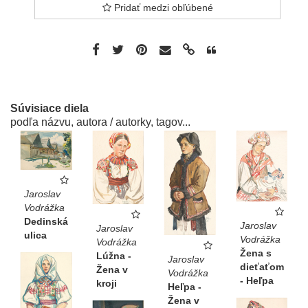
Pridať medzi obľúbené
Súvisiace diela
podľa názvu, autora / autorky, tagov...
Jaroslav
Vodrážka
Dedinská
Jaroslav
Jaroslav
ulica
Vodrážka
Vodrážka
Žena s
Lúžna -
Jaroslav
dieťaťom
Žena v
Vodrážka
- Heľpa
kroji
Heľpa -
Žena v