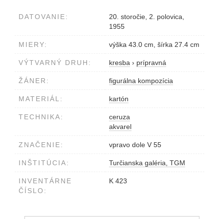
DATOVANIE:
20. storočie, 2. polovica,
1955
MIERY:
výška 43.0 cm, šírka 27.4 cm
VÝTVARNÝ DRUH:
kresba
›
prípravná
ŽÁNER:
figurálna kompozícia
MATERIÁL:
kartón
TECHNIKA:
ceruza
akvarel
ZNAČENIE:
vpravo dole V 55
INŠTITÚCIA:
Turčianska galéria, TGM
INVENTÁRNE
K 423
ČÍSLO: