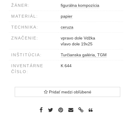
ŽÁNER:
figurálna kompozícia
MATERIÁL:
papier
TECHNIKA:
ceruza
ZNAČENIE:
vpravo dole Vdžka
vľavo dole 19x25
INŠTITÚCIA:
Turčianska galéria, TGM
INVENTÁRNE
K 644
ČÍSLO:
Pridať medzi obľúbené