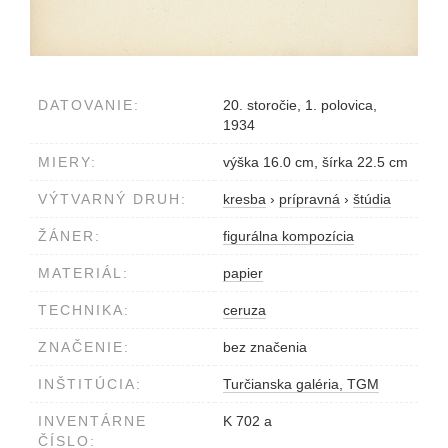
DATOVANIE:
20. storočie, 1. polovica,
1934
MIERY:
výška 16.0 cm, šírka 22.5 cm
VÝTVARNÝ DRUH:
kresba
›
prípravná
›
štúdia
ŽÁNER:
figurálna kompozícia
MATERIÁL:
papier
TECHNIKA:
ceruza
ZNAČENIE:
bez značenia
INŠTITÚCIA:
Turčianska galéria, TGM
INVENTÁRNE
K 702 a
ČÍSLO: