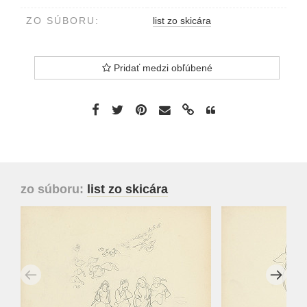
ZO SÚBORU:
list zo skicára
Pridať medzi obľúbené
zo súboru:
list zo skicára