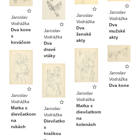
Jaroslav
Jaroslav
Jaroslav
Vodrážka
Vodrážka
Vodrážka
Dva
Dva
Dva kone
Jaroslav
mužské
ženské
s
Vodrážka
akty
akty
kováčom
Dva
dravé
vtáky
Jaroslav
Vodrážka
Dva kone
Jaroslav
Jaroslav
Vodrážka
Vodrážka
Matka s
Matka s
Jaroslav
dievčatkom
dievčatkom
Vodrážka
na
na
Dievčatko
kolenách
rukách
s
hračkou
v