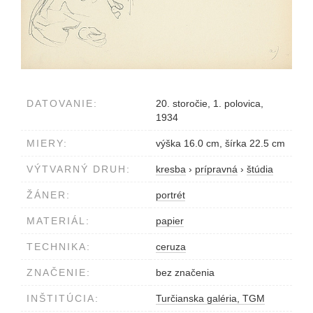
DATOVANIE:
20. storočie, 1. polovica,
1934
MIERY:
výška 16.0 cm, šírka 22.5 cm
VÝTVARNÝ DRUH:
kresba
›
prípravná
›
štúdia
ŽÁNER:
portrét
MATERIÁL:
papier
TECHNIKA:
ceruza
ZNAČENIE:
bez značenia
INŠTITÚCIA:
Turčianska galéria, TGM