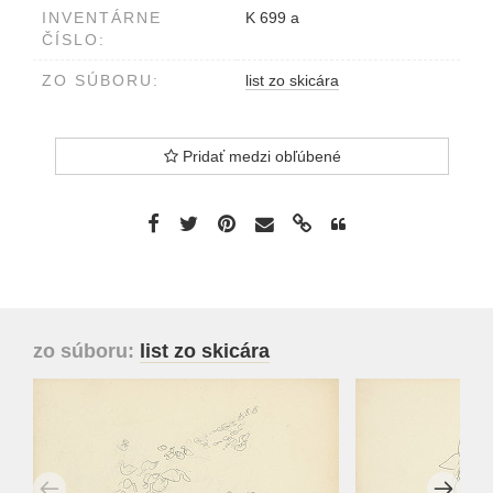
INVENTÁRNE
K 699 a
ČÍSLO:
ZO SÚBORU:
list zo skicára
Pridať medzi obľúbené
zo súboru:
list zo skicára