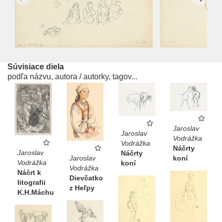
Súvisiace diela
podľa názvu, autora / autorky, tagov...
Jaroslav
Jaroslav
Vodrážka
Vodrážka
Náčrty
Jaroslav
Náčrty
Jaroslav
koní
Vodrážka
koní
Vodrážka
Náčrt k
Dievčatko
litografii
z Heľpy
K.H.Máchu