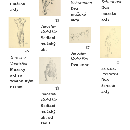
Schurmann
Schurmann
mužské
Dva
Dva
akty
mužské
mužské
akty
akty
Jaroslav
Vodrážka
Sediaci
mužský
akt
Jaroslav
Jaroslav
Vodrážka
Vodrážka
Dva kone
Jaroslav
Mužský
Vodrážka
akt so
Dva
zdvihnutými
ženské
rukami
akty
Jaroslav
Vodrážka
Sediaci
mužský
akt od
zadu