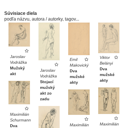
Súvisiace diela
podľa názvu, autora / autorky, tagov...
Jaroslav
Viktor
Emil
Vodrážka
Belányi
Makovický
Mužský
Dva
Jaroslav
Dva
akt
mužské
Vodrážka
mužské
akty
Stojací
akty
mužský
akt zo
zadu
Maximilián
Schurmann
Maximilián
Maximilián
Dva