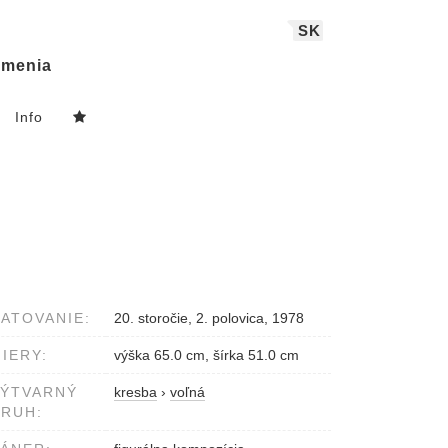
SK
menia
Info
ATOVANIE:
20. storočie, 2. polovica, 1978
IERY:
výška 65.0 cm, šírka 51.0 cm
VÝTVARNÝ
kresba
›
voľná
RUH: