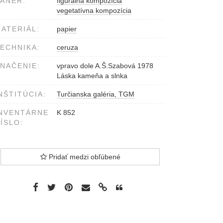
ÁNER:
figurálna kompozícia
vegetatívna kompozícia
ATERIÁL:
papier
ECHNIKA:
ceruza
NAČENIE:
vpravo dole A.Š.Szabová 1978
Láska kameňa a slnka
NŠTITÚCIA:
Turčianska galéria, TGM
NVENTÁRNE
K 852
ÍSLO:
Pridať medzi obľúbené