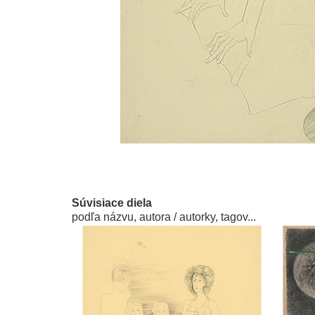
Súvisiace diela
podľa názvu, autora / autorky, tagov...