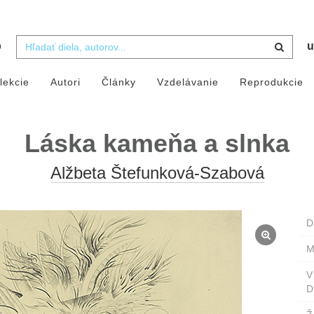
b
u
lekcie
Autori
Články
Vzdelávanie
Reprodukcie
Láska kameňa a slnka
Alžbeta Štefunková-Szabová
D
M
D