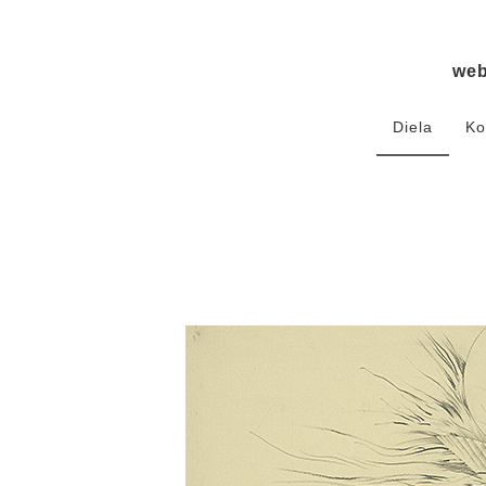
we
Diela
Ko