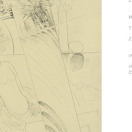
Ž
M
T
Z
I
I
Č