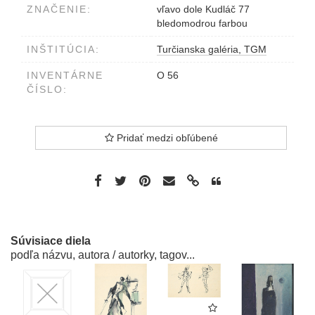
ZNAČENIE:
vľavo dole Kudláč 77
bledomodrou farbou
INŠTITÚCIA:
Turčianska galéria, TGM
INVENTÁRNE
O 56
ČÍSLO:
Pridať medzi obľúbené
Súvisiace diela
podľa názvu, autora / autorky, tagov...