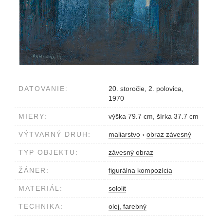
DATOVANIE:
20. storočie, 2. polovica,
1970
MIERY:
výška 79.7 cm, šírka 37.7 cm
VÝTVARNÝ DRUH:
maliarstvo
›
obraz závesný
TYP OBJEKTU:
závesný obraz
ŽÁNER:
figurálna kompozícia
MATERIÁL:
sololit
TECHNIKA:
olej, farebný