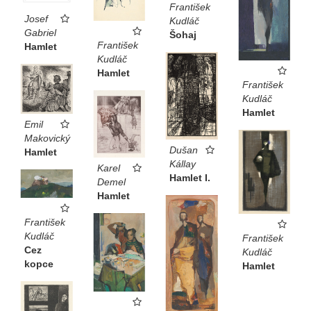
František
Josef
Kudláč
Gabriel
Šohaj
František
Hamlet
Kudláč
Hamlet
František
Kudláč
Hamlet
Emil
Makovický
Dušan
Hamlet
Kállay
Karel
Hamlet I.
Demel
Hamlet
František
Kudláč
František
Cez
Kudláč
kopce
Hamlet